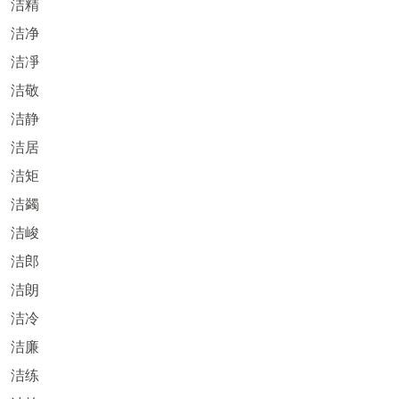
洁精
洁净
洁凈
洁敬
洁静
洁居
洁矩
洁蠲
洁峻
洁郎
洁朗
洁冷
洁廉
洁练