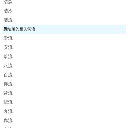
洁炼
洁泠
洁流
流
结尾的相关词语
爱流
安流
暗流
八流
百流
伴流
背流
辈流
奔流
犇流