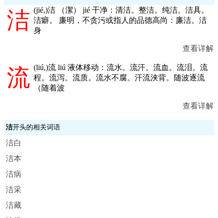
(
jié,
)洁 （潔） jié 干净：清洁。整洁。纯洁。洁具。
洁
洁癖。 廉明，不贪污或指人的品德高尚：廉洁。洁
身
查看详解
(
liú,
)流 liú 液体移动：流水。流汗。流血。流泪。流
流
程。流泻。流质。流水不腐。汗流浃背。随波逐流
（随着波
查看详解
洁
开头的相关词语
洁白
洁本
洁病
洁采
洁藏