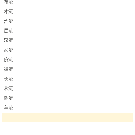
布流
才流
沧流
层流
汊流
岔流
侪流
禅流
长流
常流
潮流
车流