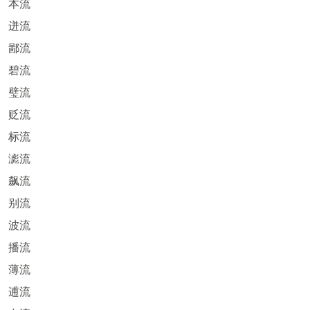
本流
迸流
鄙流
碧流
璧流
贬流
标流
滮流
飙流
别流
波流
播流
薄流
逋流