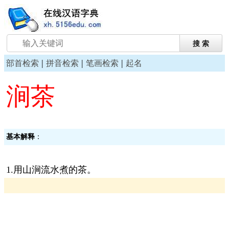
|
|
|
部首检索
拼音检索
笔画检索
起名
涧茶
基本解释
：
1.用山涧流水煮的茶。