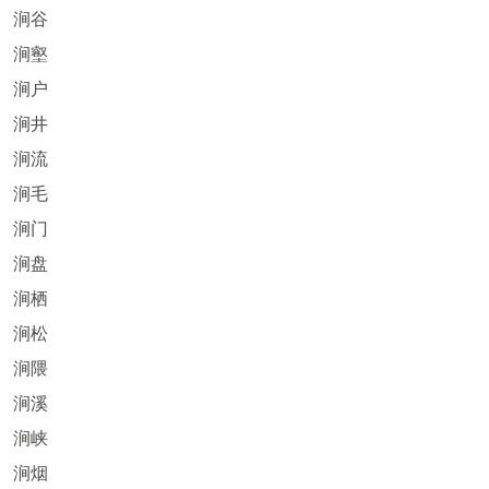
涧谷
涧壑
涧户
涧井
涧流
涧毛
涧门
涧盘
涧栖
涧松
涧隈
涧溪
涧峡
涧烟