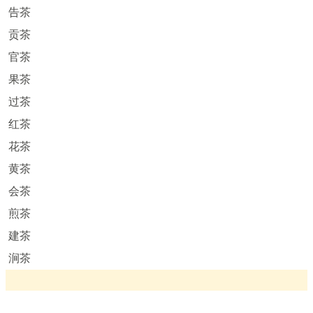
告茶
贡茶
官茶
果茶
过茶
红茶
花茶
黄茶
会茶
煎茶
建茶
涧茶