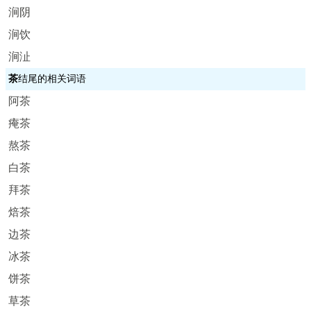
涧阴
涧饮
涧沚
茶
结尾的相关词语
阿茶
痷茶
熬茶
白茶
拜茶
焙茶
边茶
冰茶
饼茶
草茶