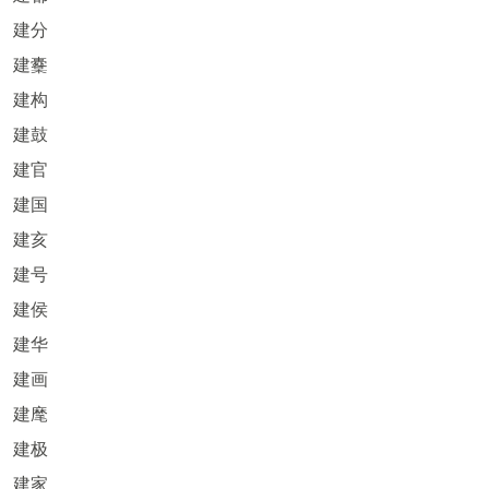
建分
建櫜
建构
建鼓
建官
建国
建亥
建号
建侯
建华
建画
建麾
建极
建家