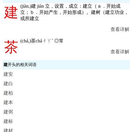
(
jiàn,
)建 jiàn 立，设置，成立：建立（ａ．开始成
建
立；ｂ．开始产生，开始形成）。建树（建立功业，
或所建立
查看详解
(
chá,
)茶cháㄔㄚˊ ◎常
茶
查看详解
建
开头的相关词语
建安
建白
建柏
建本
建弼
建标
建材