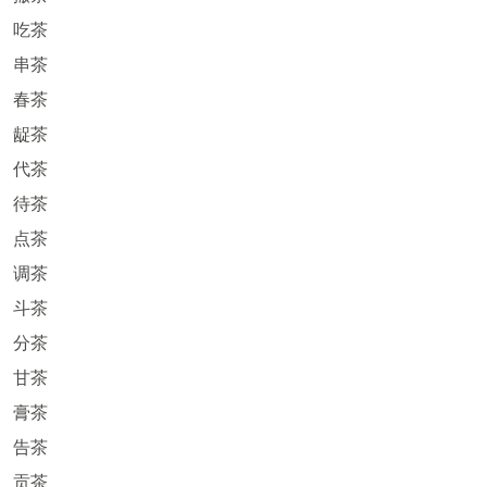
吃茶
串茶
春茶
龊茶
代茶
待茶
点茶
调茶
斗茶
分茶
甘茶
膏茶
告茶
贡茶