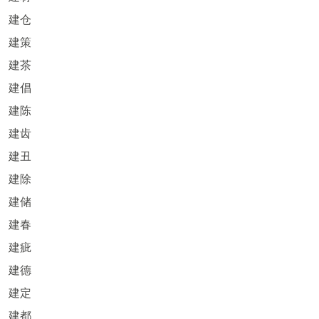
建仓
建策
建茶
建倡
建陈
建齿
建丑
建除
建储
建春
建疵
建德
建定
建都