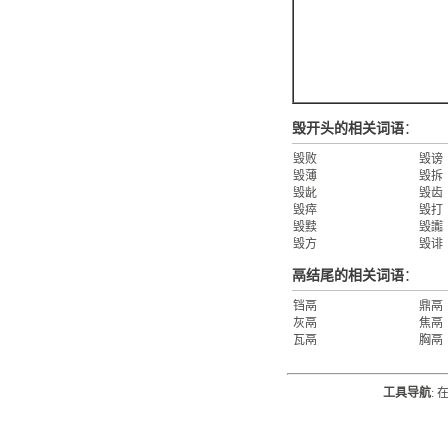
毁开头的相关词语
：
毁败
毁谤
毁薄
毁拆
毁龀
毁齿
毁瘁
毁打
毁黩
毁讟
毁方
毁诽
鬲结尾的相关词语
：
铛鬲
鼎鬲
灰鬲
焦鬲
瓦鬲
胸鬲
工具导航
: