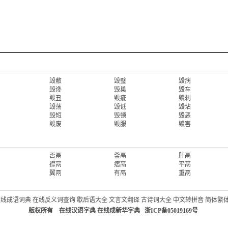
毁敝
毁璧
毁病
毁谗
毁巢
毁车
毁丑
毁疵
毁刺
毁荡
毁诋
毁玷
毁短
毁顿
毁恶
毁废
毁服
毁害
否鬲
釜鬲
肝鬲
襟鬲
痞鬲
平鬲
翼鬲
有鬲
重鬲
在线成语词典
在线反义词查询
歇后语大全
文言文翻译
古诗词大全
中文转拼音
简体繁
版权所有 在线汉语字典 在线成新华字典 浙ICP备05019169号