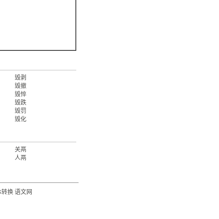
毁剥
毁撤
毁悴
毁跌
毁罚
毁化
关鬲
人鬲
体转换
语文网