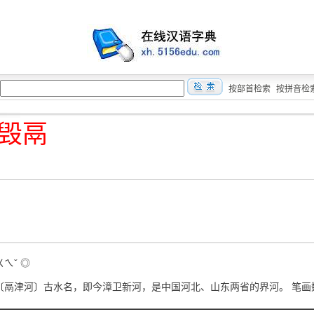
按部首检索
按拼音检
毁鬲
ㄨㄟˇ ◎
gé 〔鬲津河〕古水名，即今漳卫新河，是中国河北、山东两省的界河。 笔画数