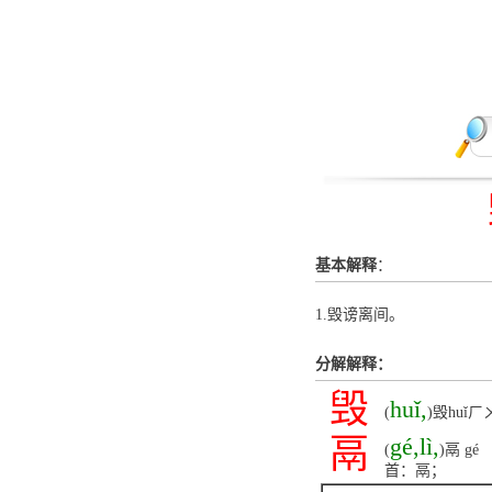
基本解释
：
1.毁谤离间。
分解解释：
毁
huǐ,
(
)毁huǐㄏ
鬲
gé,lì,
(
)鬲 
首：鬲；