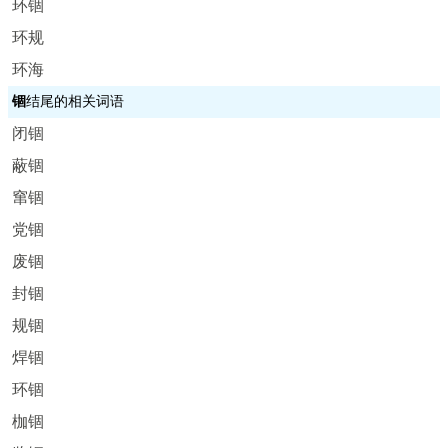
环锢
环规
环海
锢
结尾的相关词语
闭锢
蔽锢
窜锢
党锢
废锢
封锢
规锢
焊锢
环锢
枷锢