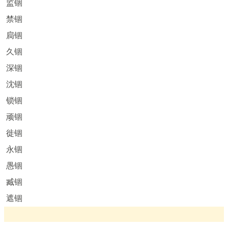
监锢
禁锢
扃锢
久锢
深锢
沈锢
锁锢
顽锢
徙锢
永锢
愚锢
臧锢
遮锢