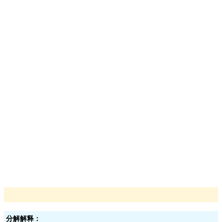
分解解释：