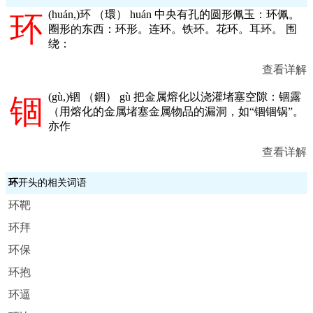
(
huán,
)环 （環） huán 中央有孔的圆形佩玉：环佩。
环
圈形的东西：环形。连环。铁环。花环。耳环。 围
绕：
查看详解
(
gù,
)锢 （錮） gù 把金属熔化以浇灌堵塞空隙：锢露
锢
（用熔化的金属堵塞金属物品的漏洞，如“锢锢锅”。
亦作
查看详解
环
开头的相关词语
环靶
环拜
环保
环抱
环逼