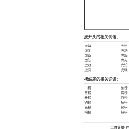
虎开头的相关词语
：
虎拜
虎班
虎彪
虎炳
虎臣
虎痴
虎队
虎夫
虎冠
虎馆
虎脊
虎戟
榜结尾的相关词语
：
白榜
颁榜
背榜
扁榜
长榜
笞榜
钓榜
短榜
高榜
歌榜
揭榜
解榜
工具导航
: