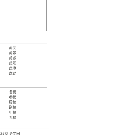
虎变
虎韔
虎殿
虎观
虎喙
虎劲
备榜
参榜
殿榜
副榜
甲榜
龙榜
体转换
语文网