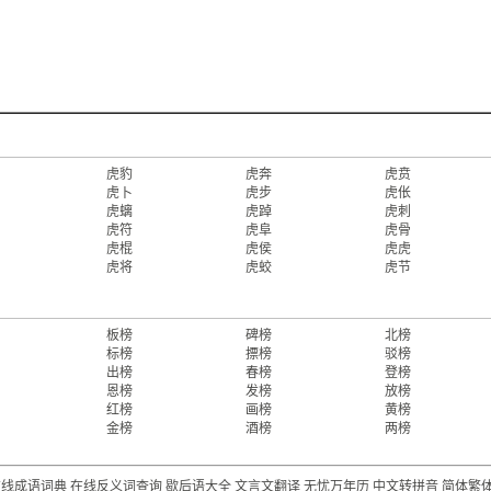
虎豹
虎奔
虎贲
虎卜
虎步
虎伥
虎螭
虎踔
虎刺
虎符
虎阜
虎骨
虎棍
虎侯
虎虎
虎将
虎蛟
虎节
板榜
碑榜
北榜
标榜
摽榜
驳榜
出榜
春榜
登榜
恩榜
发榜
放榜
红榜
画榜
黄榜
金榜
酒榜
两榜
在线成语词典
在线反义词查询
歇后语大全
文言文翻译
无忧万年历
中文转拼音
简体繁