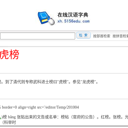
按部首检索
按拼音检
虎榜
榜。到了清代则专称武科进士榜曰"虎榜"。参见"龙虎榜"。
border=0 align=right src='/editor/Temp/201004
,
)榜 bǎng 张贴出来的文告或名单：榜帖（官府的公告）。红榜。张榜。
（科举时