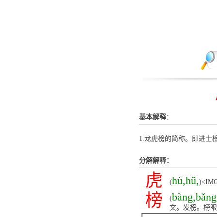
基本解释
：
1.龙虎榜的简称。即进士
分解解释：
虎
hù,hǔ,
(
)<IMG 
榜
bàng,bǎng
(
文。发榜。榜眼