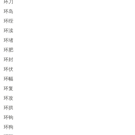
环刀
环岛
环绖
环渎
环堵
环肥
环封
环伏
环幅
环复
环攻
环拱
环钩
环狗