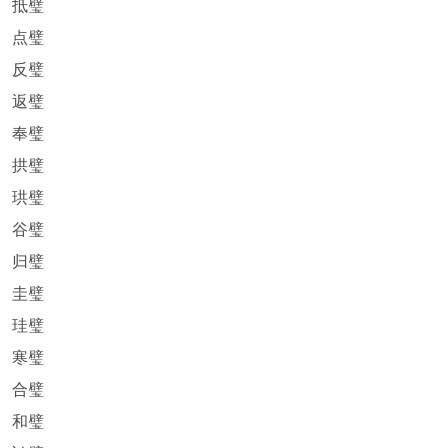
抵璧
点璧
反璧
返璧
奉璧
拱璧
珙璧
谷璧
归璧
圭璧
珪璧
寒璧
合璧
和璧