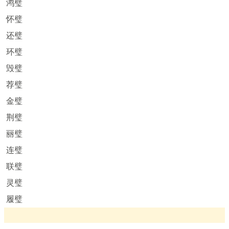
鸿璧
怀璧
还璧
环璧
毁璧
荐璧
金璧
荆璧
丽璧
连璧
联璧
灵璧
履璧