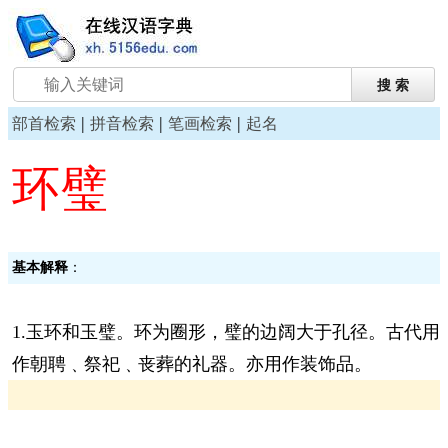
|
|
|
部首检索
拼音检索
笔画检索
起名
环璧
基本解释
：
1.玉环和玉璧。环为圈形，璧的边阔大于孔径。古代用
作朝聘﹑祭祀﹑丧葬的礼器。亦用作装饰品。