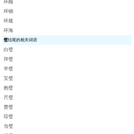
环顾
环锢
环规
环海
璧
结尾的相关词语
白璧
拜璧
半璧
宝璧
抱璧
尺璧
楚璧
琮璧
当璧