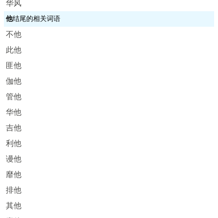
华风
他
结尾的相关词语
不他
此他
匪他
伽他
管他
华他
吉他
利他
谩他
靡他
排他
其他