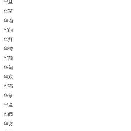
华旦
华诞
华珰
华的
华灯
华镫
华颠
华甸
华东
华鄂
华萼
华发
华阀
华坊