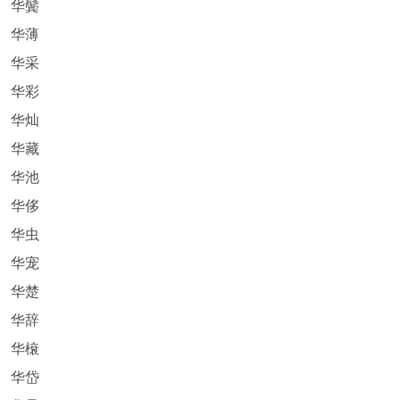
华鬓
华薄
华采
华彩
华灿
华藏
华池
华侈
华虫
华宠
华楚
华辞
华榱
华岱