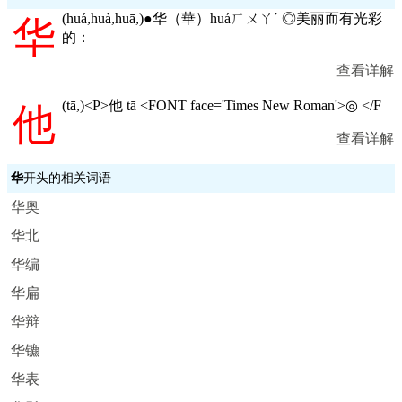
(
huá,huà,huā,
)●华（華）huáㄏㄨㄚˊ ◎美丽而有光彩
华
的：
查看详解
(
tā,
)<P>他 tā <FONT face='Times New Roman'>◎ </F
他
查看详解
华
开头的相关词语
华奥
华北
华编
华扁
华辩
华镳
华表