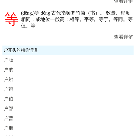
查看详解
(
děng,
)等 děng 古代指顿齐竹简（书）。 数量、程度
等
相同，或地位一般高：相等。平等。等于。等同。等
值。等
查看详解
户
开头的相关词语
户版
户豹
户辨
户辩
户伯
户部
户曹
户册