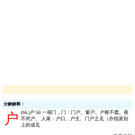
分解解释：
(
hù,
)户 hù 一扇门，门：门户。窗户。户枢不蠹。夜
户
不闭户。 人家：户口。户主。门户之见（亦指派别
上的成见