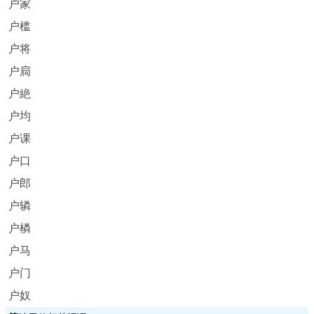
户家
户槛
户将
户扃
户絶
户均
户课
户口
户郎
户辚
户橉
户马
户门
户奴