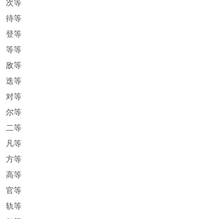
次等
待等
登等
等等
敌等
迭等
对等
尔等
二等
凡等
方等
高等
官等
轨等