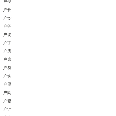
户侧
户长
户钞
户等
户调
户丁
户房
户扉
户符
户钩
户贯
户阖
户籍
户计