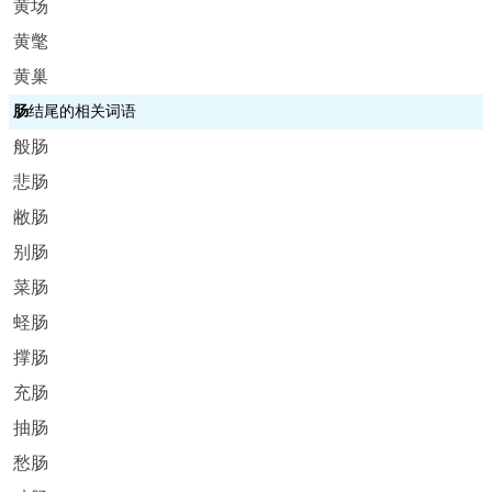
黄场
黄氅
黄巢
肠
结尾的相关词语
般肠
悲肠
敝肠
别肠
菜肠
蛏肠
撑肠
充肠
抽肠
愁肠