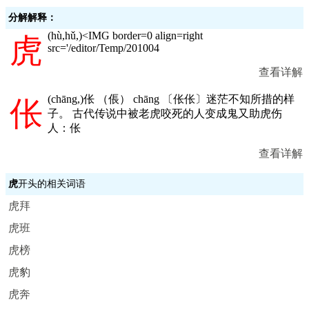
分解解释：
(
hù,hǔ,
)<IMG border=0 align=right
虎
src='/editor/Temp/201004
查看详解
(
chāng,
)伥 （倀） chāng 〔伥伥〕迷茫不知所措的样
伥
子。 古代传说中被老虎咬死的人变成鬼又助虎伤
人：伥
查看详解
虎
开头的相关词语
虎拜
虎班
虎榜
虎豹
虎奔