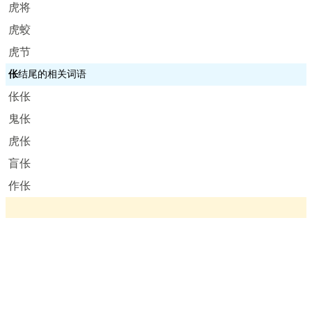
虎将
虎蛟
虎节
伥
结尾的相关词语
伥伥
鬼伥
虎伥
盲伥
作伥