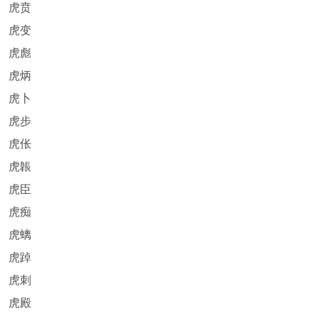
虎贲
虎变
虎彪
虎炳
虎卜
虎步
虎伥
虎韔
虎臣
虎痴
虎螭
虎踔
虎刺
虎殿