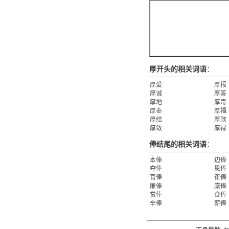
厚开头的相关词语
：
厚爱
厚报
厚诚
厚答
厚地
厚毒
厚奉
厚福
厚结
厚款
厚敛
厚禄
俸结尾的相关词语
：
本俸
边俸
夺俸
恩俸
官俸
隺俸
廉俸
廪俸
赏俸
食俸
辛俸
薪俸