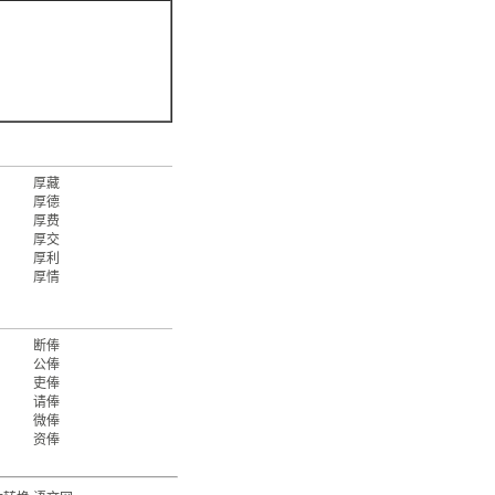
厚藏
厚德
厚费
厚交
厚利
厚情
断俸
公俸
吏俸
请俸
微俸
资俸