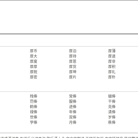
厚币
厚泊
厚薄
厚大
厚待
厚道
厚度
厚恩
厚非
厚厚
厚货
厚积
厚贶
厚坤
厚礼
厚密
厚片
厚朴
残俸
常俸
辍俸
罚俸
服俸
干俸
鹤俸
进俸
克俸
禄俸
年俸
清俸
世俸
双俸
岁俸
学俸
月俸
秩俸