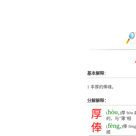
基本解释
：
1.丰厚的俸禄。
分解解释：
厚
hòu,
(
)厚 h
的，与“薄”相
俸
fèng,
(
)俸 f
顺