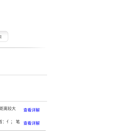
索
面距离较大
查看详解
首：亻； 笔
查看详解