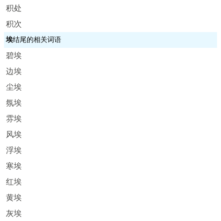
积处
积次
埃
结尾的相关词语
碧埃
边埃
尘埃
氛埃
雰埃
风埃
浮埃
寒埃
红埃
黄埃
灰埃