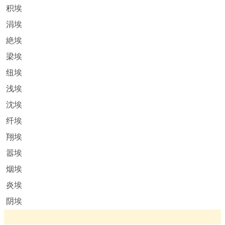
积埃
涓埃
絶埃
梁埃
纽埃
浅埃
沈埃
纤埃
翔埃
嚣埃
烟埃
炎埃
阴埃