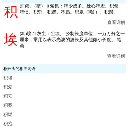
(
jī,
)积 （積） jī 聚集：积少成多。处心积虑。积储。
积
积愤。积郁。积怨。积愿。积累（l噄 ）。积攒。
查看详解
(
āi,
)埃 āi 灰尘：尘埃。 公制长度单位，一万万分之一
埃
厘米，常用以表示光波的波长及其他微小长度。 笔
画
查看详解
积
开头的相关词语
积埃
积爱
积安
积案
积坳
积抱