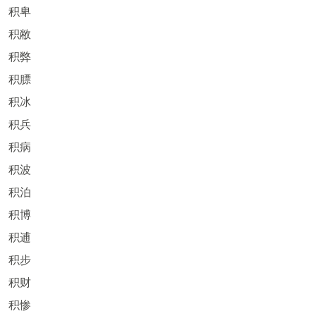
积卑
积敝
积弊
积膘
积冰
积兵
积病
积波
积泊
积博
积逋
积步
积财
积惨