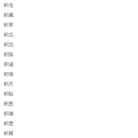
积仓
积藏
积草
积尘
积沉
积陈
积诚
积弛
积尺
积耻
积愁
积储
积楚
积褚