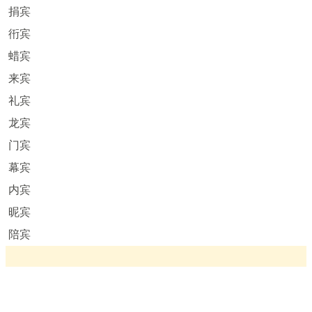
捐宾
衎宾
蜡宾
来宾
礼宾
龙宾
门宾
幕宾
内宾
昵宾
陪宾