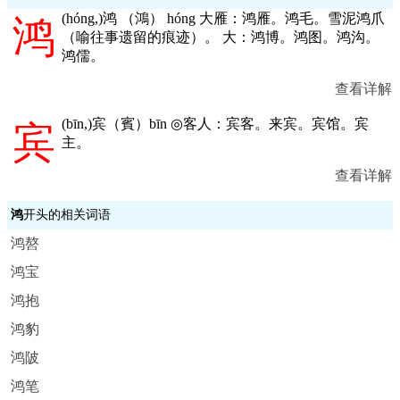
(
hóng,
)鸿 （鴻） hóng 大雁：鸿雁。鸿毛。雪泥鸿爪
鸿
（喻往事遗留的痕迹）。 大：鸿博。鸿图。鸿沟。
鸿儒。
查看详解
(
bīn,
)宾（賓）bīn ◎客人：宾客。来宾。宾馆。宾
宾
主。
查看详解
鸿
开头的相关词语
鸿嗸
鸿宝
鸿抱
鸿豹
鸿陂
鸿笔