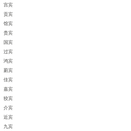
宫宾
贡宾
馆宾
贵宾
国宾
过宾
鸿宾
罽宾
佳宾
嘉宾
狡宾
介宾
近宾
九宾