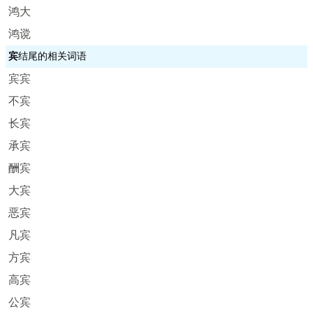
鸿大
鸿谠
宾
结尾的相关词语
宾宾
不宾
长宾
承宾
酬宾
大宾
恶宾
凡宾
方宾
高宾
公宾