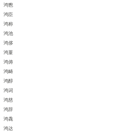
鸿鬯
鸿臣
鸿称
鸿池
鸿侈
鸿罿
鸿俦
鸿畴
鸿醇
鸿词
鸿慈
鸿辞
鸿毳
鸿达