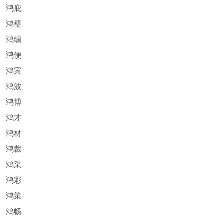
鸿庇
鸿璧
鸿编
鸿便
鸿宾
鸿波
鸿博
鸿才
鸿材
鸿裁
鸿采
鸿彩
鸿策
鸿畅