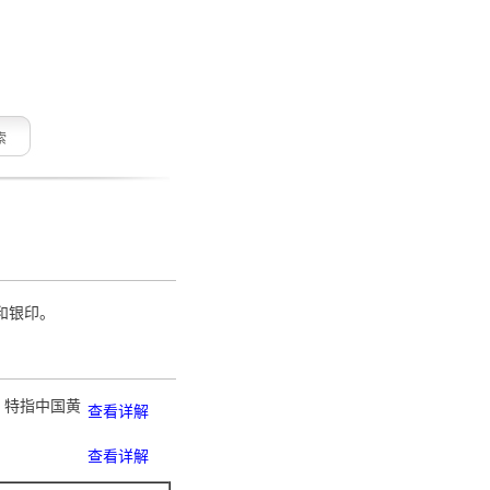
索
印和银印。
 特指中国黄
查看详解
查看详解