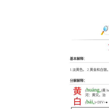
基本解释
：
1.淡黄色。 2.黄金和白
分解解释：
黄
huáng,
(
)黄
河：黄灾。治
白
bái,
(
)<DIV