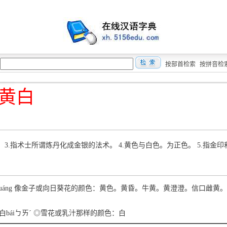
按部首检索
按拼音检
黄白
银。 3.指术士所谓炼丹化成金银的法术。 4.黄色与白色。为正色。 5.指金
 huáng 像金子或向日葵花的颜色：黄色。黄昏。牛黄。黄澄澄。信口雌黄。
>● 白báiㄅㄞˊ ◎雪花或乳汁那样的颜色：白