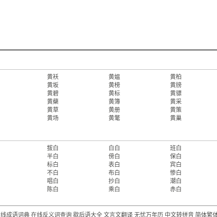
黄袄
黄媪
黄柏
黄坂
黄榜
黄牓
黄碧
黄标
黄骠
黄蘗
黄簿
黄采
黄草
黄册
黄策
黄场
黄氅
黄巢
拔白
白白
班白
半白
傍白
保白
标白
表白
宾白
不白
布白
惨白
唱白
抄白
潮白
陈白
乘白
赤白
在线成语词典
在线反义词查询
歇后语大全
文言文翻译
无忧万年历
中文转拼音
简体繁