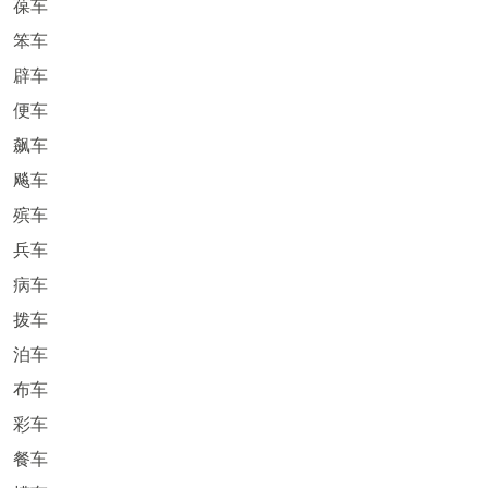
葆车
笨车
辟车
便车
飙车
飚车
殡车
兵车
病车
拨车
泊车
布车
彩车
餐车