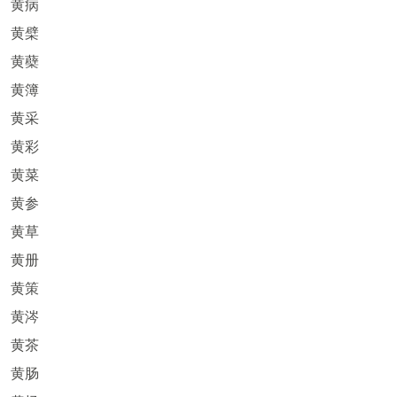
黄病
黄檗
黄蘗
黄簿
黄采
黄彩
黄菜
黄参
黄草
黄册
黄策
黄涔
黄茶
黄肠