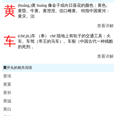
(
huáng,
)黄 huáng 像金子或向日葵花的颜色：黄色。
黄
黄昏。牛黄。黄澄澄。信口雌黄。 特指中国黄河：
黄灾。治
查看详解
(
chē,jū,
)车 （車） chē 陆地上有轮子的交通工具：火
车
车。车驾（帝王的马车）。车裂（中国古代一种残酷
的死刑，
查看详解
黄
开头的相关词语
黄埃
黄案
黄袄
黄媪
黄白