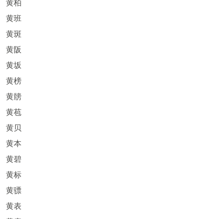
黄柏
黄班
黄斑
黄阪
黄坂
黄榜
黄牓
黄苞
黄贝
黄本
黄碧
黄标
黄骠
黄表