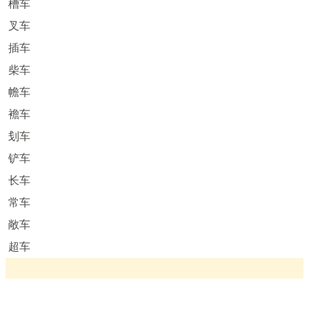
槽车
叉车
插车
柴车
幨车
襜车
刬车
铲车
长车
常车
敞车
超车