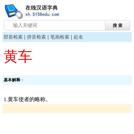
|
|
|
部首检索
拼音检索
笔画检索
起名
黄车
基本解释
：
1.黄车使者的略称。