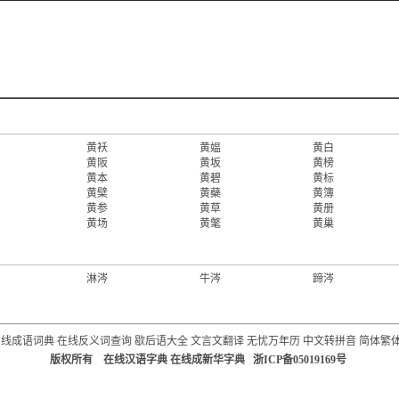
黄袄
黄媪
黄白
黄阪
黄坂
黄榜
黄本
黄碧
黄标
黄檗
黄蘗
黄簿
黄参
黄草
黄册
黄场
黄氅
黄巢
淋涔
牛涔
蹄涔
在线成语词典
在线反义词查询
歇后语大全
文言文翻译
无忧万年历
中文转拼音
简体繁
版权所有 在线汉语字典 在线成新华字典 浙ICP备05019169号