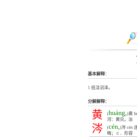
基本解释
：
1.低洼沼泽。
分解解释：
黄
huáng,
(
)黄
河：黄灾。治
涔
cén,
(
)涔 c
晦；ｃ．形容