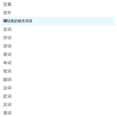
贺囊
贺年
词
结尾的相关词语
哀词
拜词
谤词
褒词
卑词
笔词
鄙词
边词
贬词
宾词
禀词