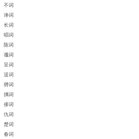
不词
谗词
长词
唱词
陈词
谶词
呈词
逞词
骋词
摛词
侈词
仇词
楚词
春词