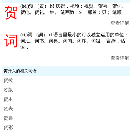
(
hè,
)贺 （賀） hè 庆祝，祝颂：祝贺。贺喜。贺词。
贺
贺电。贺礼。 姓。 笔画数：9； 部首：贝； 笔顺
查看详解
(
cí,
)词 （詞） cí 语言里最小的可以独立运用的单位：
词
词汇。词书。词典。词句。词序。词组。 言辞，话
语，
查看详解
贺
开头的相关词语
贺拔
贺版
贺本
贺表
贺禀
贺彩