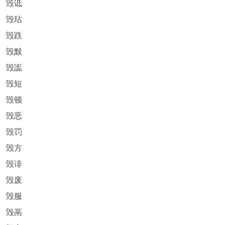
毁诋
毁玷
毁跌
毁黩
毁讟
毁短
毁顿
毁恶
毁罚
毁方
毁诽
毁废
毁服
毁鬲