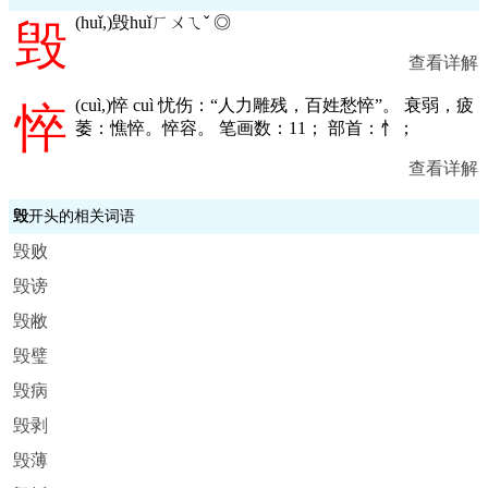
(
huǐ,
)毁huǐㄏㄨㄟˇ ◎
毁
查看详解
(
cuì,
)悴 cuì 忧伤：“人力雕残，百姓愁悴”。 衰弱，疲
悴
萎：憔悴。悴容。 笔画数：11； 部首：忄；
查看详解
毁
开头的相关词语
毁败
毁谤
毁敝
毁璧
毁病
毁剥
毁薄