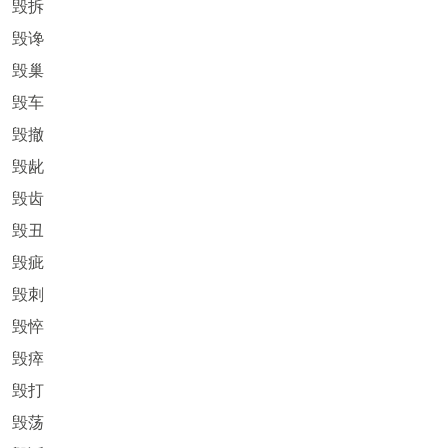
毁拆
毁谗
毁巢
毁车
毁撤
毁龀
毁齿
毁丑
毁疵
毁刺
毁悴
毁瘁
毁打
毁荡