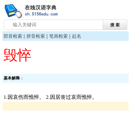
|
|
|
部首检索
拼音检索
笔画检索
起名
毁悴
基本解释
：
1.因哀伤而憔悴。 2.因居丧过哀而憔悴。