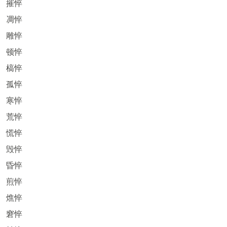
摧悴
凋悴
雕悴
顿悴
槁悴
孤悴
寒悴
荒悴
慌悴
毁悴
昏悴
煎悴
燋悴
窘悴