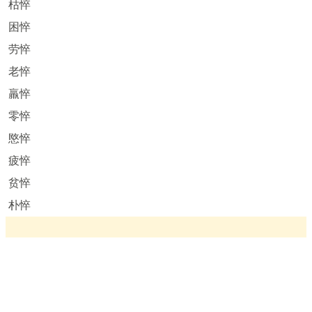
枯悴
困悴
劳悴
老悴
羸悴
零悴
愍悴
疲悴
贫悴
朴悴