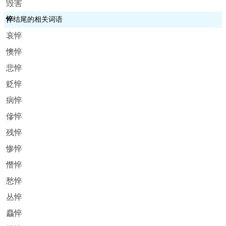
毁害
悴
结尾的相关词语
哀悴
懊悴
悲悴
贬悴
病悴
傪悴
残悴
惨悴
憯悴
愁悴
丛悴
麤悴