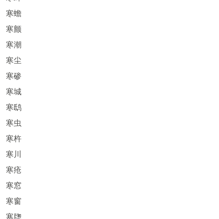
寒蟾
寒颤
寒潮
寒尘
寒碜
寒城
寒鸱
寒虫
寒杵
寒川
寒疮
寒窓
寒窗
寒牎