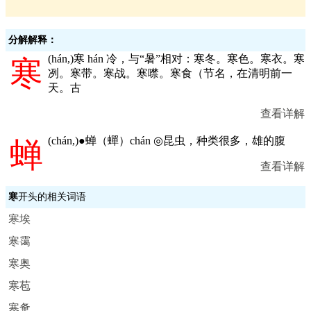
分解解释：
(
hán,
)寒 hán 冷，与“暑”相对：寒冬。寒色。寒衣。寒
寒
冽。寒带。寒战。寒噤。寒食（节名，在清明前一
天。古
查看详解
(
chán,
)●蝉（蟬）chán ◎昆虫，种类很多，雄的腹
蝉
查看详解
寒
开头的相关词语
寒埃
寒霭
寒奥
寒苞
寒惫