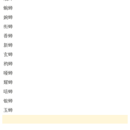
蜿蝉
婉蝉
衔蝉
香蝉
新蝉
玄蝉
鸦蝉
哑蝉
耀蝉
喑蝉
银蝉
玉蝉