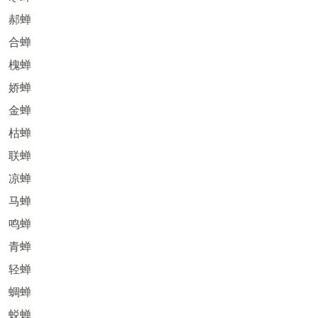
郝蝉
合蝉
槐蝉
娇蝉
金蝉
枯蝉
联蝉
凉蝉
马蝉
鸣蝉
青蝉
轻蝉
蜩蝉
蜕蝉