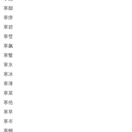
寒鄙
寒痹
寒碧
寒璧
寒飙
寒鳖
寒氷
寒冰
寒薄
寒菜
寒伧
寒草
寒岑
寒蝉