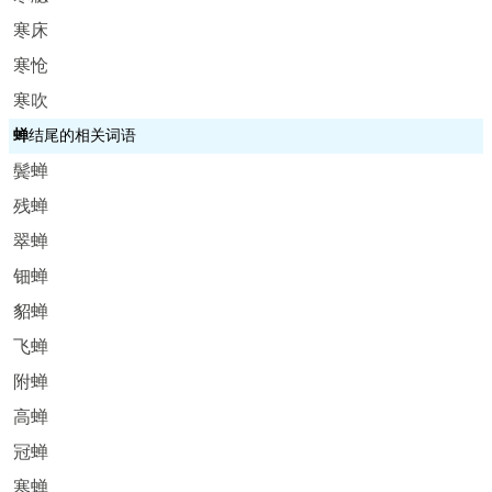
寒床
寒怆
寒吹
蝉
结尾的相关词语
鬓蝉
残蝉
翠蝉
钿蝉
貂蝉
飞蝉
附蝉
高蝉
冠蝉
寒蝉