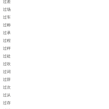
过差
过场
过车
过称
过承
过程
过秤
过处
过吹
过词
过辞
过次
过从
过存