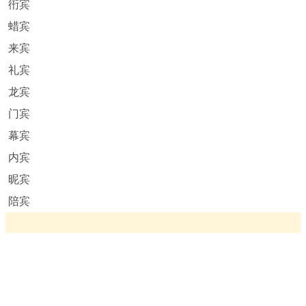
衎宾
蜡宾
来宾
礼宾
龙宾
门宾
幕宾
内宾
昵宾
陪宾