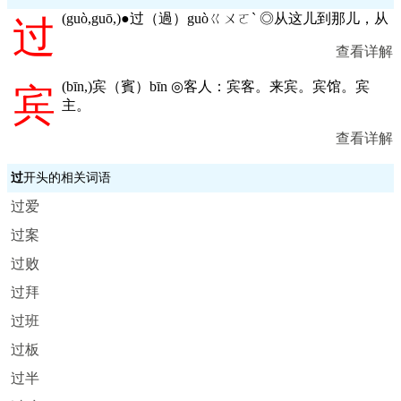
(
guò,guō,
)●过（過）guòㄍㄨㄛˋ ◎从这儿到那儿，从
过
查看详解
(
bīn,
)宾（賓）bīn ◎客人：宾客。来宾。宾馆。宾
宾
主。
查看详解
过
开头的相关词语
过爱
过案
过败
过拜
过班
过板
过半