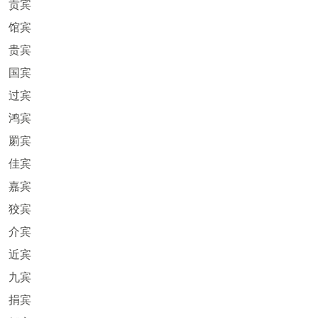
贡宾
馆宾
贵宾
国宾
过宾
鸿宾
罽宾
佳宾
嘉宾
狡宾
介宾
近宾
九宾
捐宾