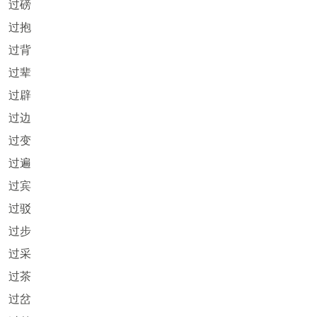
过磅
过抱
过背
过辈
过辟
过边
过变
过遍
过宾
过驳
过步
过采
过茶
过岔