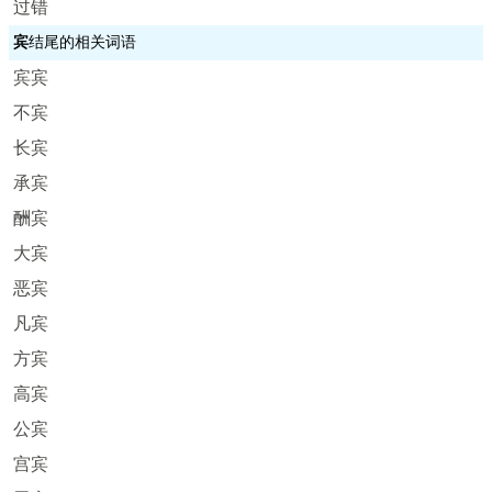
过错
宾
结尾的相关词语
宾宾
不宾
长宾
承宾
酬宾
大宾
恶宾
凡宾
方宾
高宾
公宾
宫宾