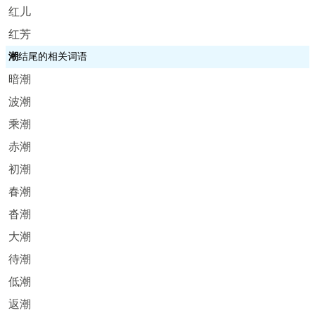
红儿
红芳
潮
结尾的相关词语
暗潮
波潮
乘潮
赤潮
初潮
春潮
沓潮
大潮
待潮
低潮
返潮