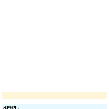
分解解释：