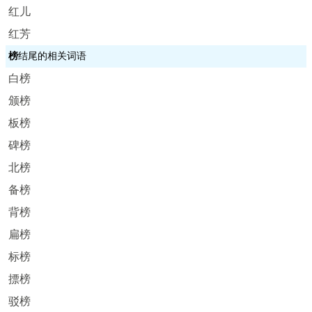
红儿
红芳
榜
结尾的相关词语
白榜
颁榜
板榜
碑榜
北榜
备榜
背榜
扁榜
标榜
摽榜
驳榜