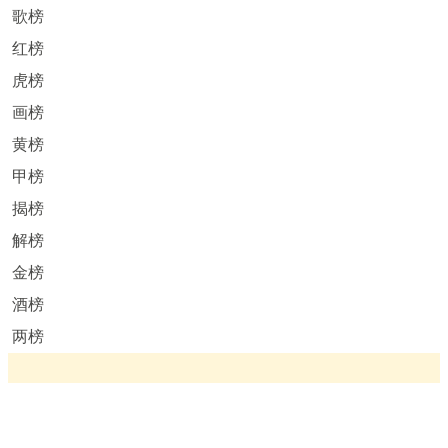
歌榜
红榜
虎榜
画榜
黄榜
甲榜
揭榜
解榜
金榜
酒榜
两榜