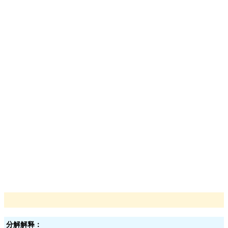
分解解释：