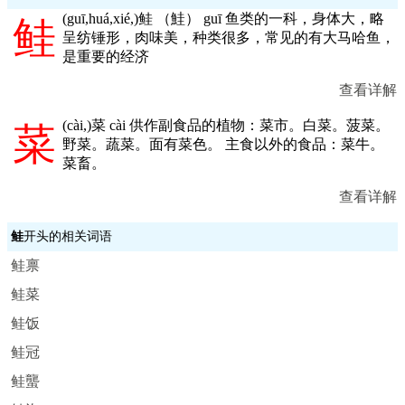
(
guī,huá,xié,
)鲑 （鮭） guī 鱼类的一科，身体大，略
鲑
呈纺锤形，肉味美，种类很多，常见的有大马哈鱼，
是重要的经济
查看详解
(
cài,
)菜 cài 供作副食品的植物：菜市。白菜。菠菜。
菜
野菜。蔬菜。面有菜色。 主食以外的食品：菜牛。
菜畜。
查看详解
鲑
开头的相关词语
鲑禀
鲑菜
鲑饭
鲑冠
鲑蠪