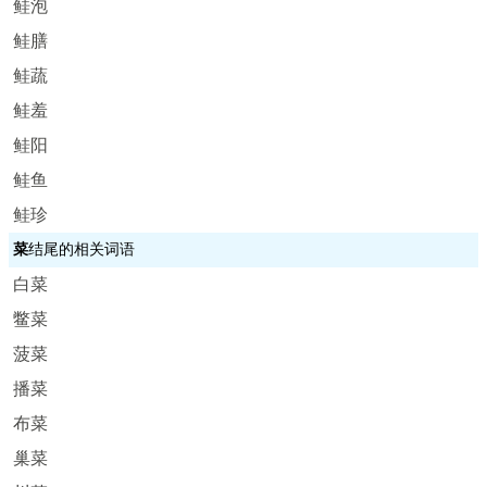
鲑泡
鲑膳
鲑蔬
鲑羞
鲑阳
鲑鱼
鲑珍
菜
结尾的相关词语
白菜
鳖菜
菠菜
播菜
布菜
巢菜