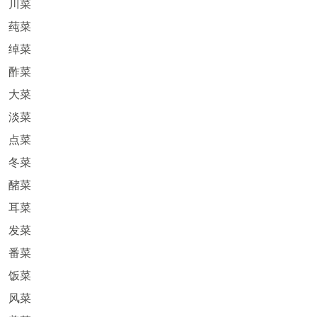
川菜
莼菜
绰菜
酢菜
大菜
淡菜
点菜
冬菜
醏菜
耳菜
发菜
番菜
饭菜
风菜