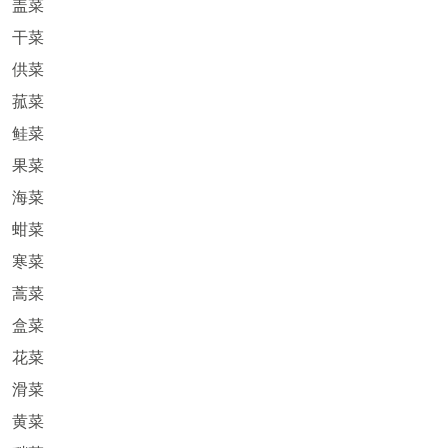
盖菜
干菜
供菜
菰菜
鲑菜
果菜
海菜
蚶菜
寒菜
蒿菜
盒菜
花菜
滑菜
黄菜