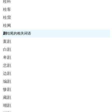
桂科
桂客
桂窟
桂阃
剧
结尾的相关词语
案剧
白剧
卑剧
悲剧
边剧
编剧
惨剧
藏剧
嘲剧