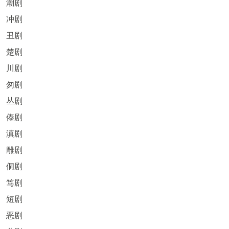
潮剧
冲剧
丑剧
楚剧
川剧
匆剧
丛剧
傣剧
滇剧
雕剧
侗剧
笃剧
短剧
恶剧