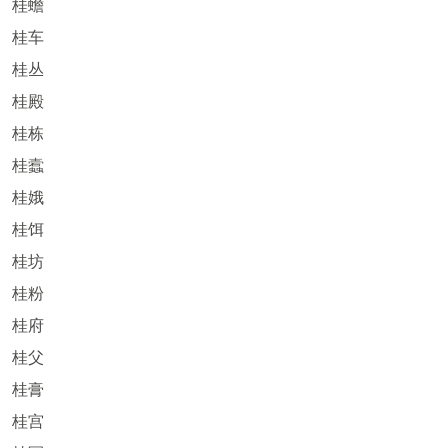
桂蟾
桂车
桂丛
桂殿
桂栋
桂蠧
桂娥
桂饵
桂坊
桂粉
桂府
桂父
桂膏
桂宫