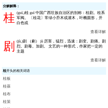
分解解释：
(
guì,
)桂 guì 中国广西壮族自治区的别称：桂剧。桂系
桂
军阀。 〔桂花〕常绿小乔木或灌木，叶椭圆形，开
白色或
查看详解
(
jù,
)剧 （劇） jù 厉害，猛烈，迅速：剧变。剧痛。剧
剧
烈。剧毒。加剧。 文艺的一种形式，作家把一定的
主题
查看详解
桂
开头的相关词语
桂板
桂葆
桂布
桂策