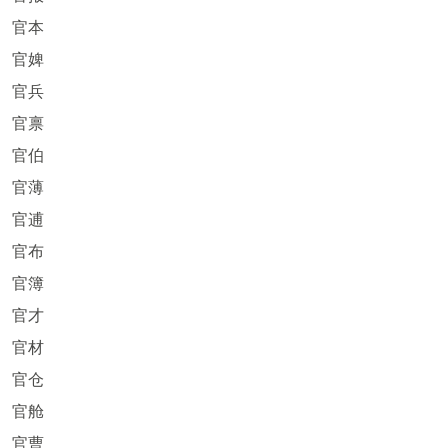
官本
官婢
官兵
官禀
官伯
官薄
官逋
官布
官簿
官才
官材
官仓
官舱
官曹