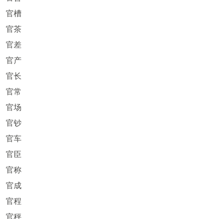
官槽
官茶
官差
官产
官长
官常
官场
官钞
官车
官臣
官称
官成
官程
官秤