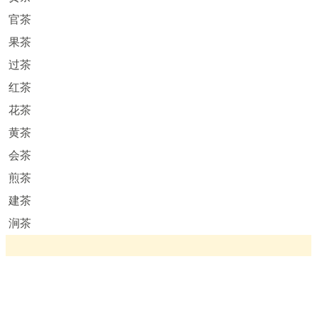
官茶
果茶
过茶
红茶
花茶
黄茶
会茶
煎茶
建茶
涧茶