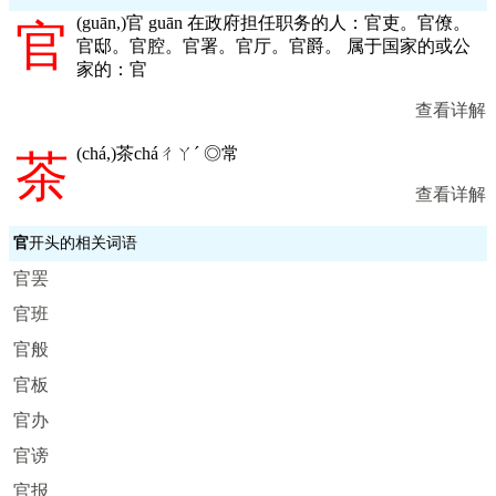
(
guān,
)官 guān 在政府担任职务的人：官吏。官僚。
官
官邸。官腔。官署。官厅。官爵。 属于国家的或公
家的：官
查看详解
(
chá,
)茶cháㄔㄚˊ ◎常
茶
查看详解
官
开头的相关词语
官罢
官班
官般
官板
官办
官谤
官报