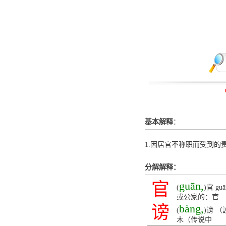
基本解释
：
1.因居官不称职而受到的
分解解释：
官
guān,
(
)官 
或公家的：官
谤
bàng,
(
)谤 
木（传说中