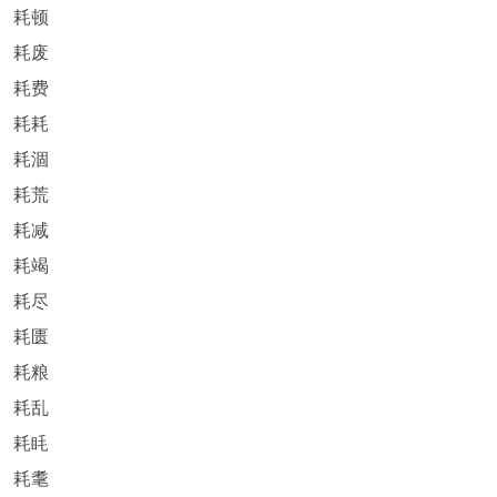
耗顿
耗废
耗费
耗耗
耗涸
耗荒
耗减
耗竭
耗尽
耗匮
耗粮
耗乱
耗眊
耗耄