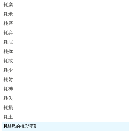
耗糜
耗米
耗磨
耗弃
耗屈
耗扰
耗散
耗少
耗射
耗神
耗失
耗损
耗土
耗
结尾的相关词语