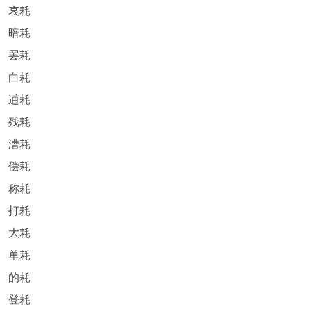
哀耗
暗耗
罢耗
白耗
逋耗
残耗
漕耗
偿耗
称耗
打耗
大耗
单耗
的耗
登耗