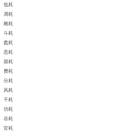
低耗
凋耗
雕耗
斗耗
蠹耗
恶耗
噩耗
费耗
分耗
风耗
干耗
功耗
谷耗
官耗