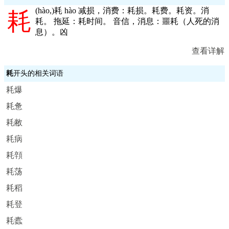
(
hào,
)耗 hào 减损，消费：耗损。耗费。耗资。消
耗
耗。 拖延：耗时间。 音信，消息：噩耗（人死的消
息）。凶
查看详解
耗
开头的相关词语
耗爆
耗惫
耗敝
耗病
耗顇
耗荡
耗稻
耗登
耗蠹