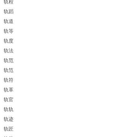
轨程
轨蹈
轨道
轨等
轨度
轨法
轨范
轨笵
轨符
轨革
轨官
轨轨
轨迹
轨匠