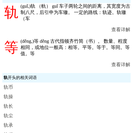
(
guǐ,
)轨 （軌） guǐ 车子两轮之间的距离，其宽度为古
轨
制八尺，后引申为车辙。 一定的路线：轨迹。轨辙
（车
查看详解
(
děng,
)等 děng 古代指顿齐竹简（书）。 数量、程度
等
相同，或地位一般高：相等。平等。等于。等同。等
值。等
查看详解
轨
开头的相关词语
轨币
轨操
轨长
轨尘
轨承