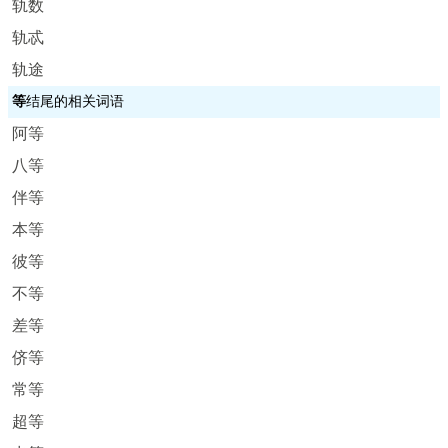
轨数
轨忒
轨途
等
结尾的相关词语
阿等
八等
伴等
本等
彼等
不等
差等
侪等
常等
超等