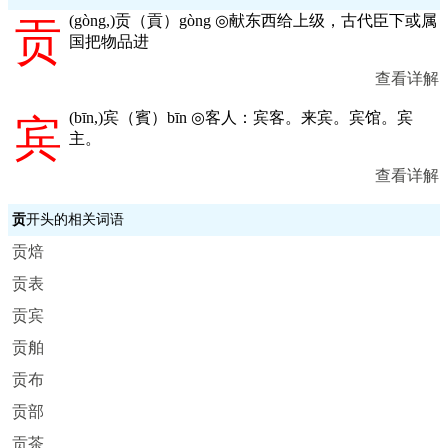
(
gòng,
)贡（貢）gòng ◎献东西给上级，古代臣下或属
贡
国把物品进
查看详解
(
bīn,
)宾（賓）bīn ◎客人：宾客。来宾。宾馆。宾
宾
主。
查看详解
贡
开头的相关词语
贡焙
贡表
贡宾
贡舶
贡布
贡部
贡茶