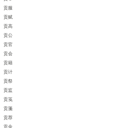
贡服
贡赋
贡高
贡公
贡官
贡会
贡籍
贡计
贡祭
贡监
贡笺
贡箋
贡荐
贡金