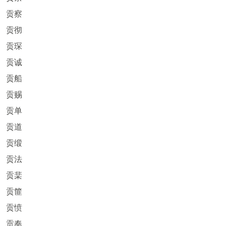
贡察
贡彻
贡琛
贡诚
贡船
贡赐
贡单
贡道
贡缎
贡法
贡棐
贡篚
贡愤
贡奉