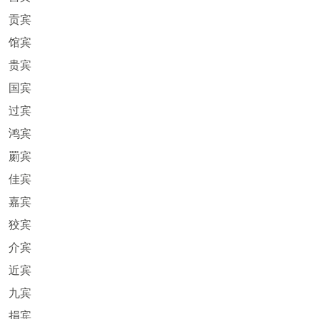
贡宾
馆宾
贵宾
国宾
过宾
鸿宾
罽宾
佳宾
嘉宾
狡宾
介宾
近宾
九宾
捐宾