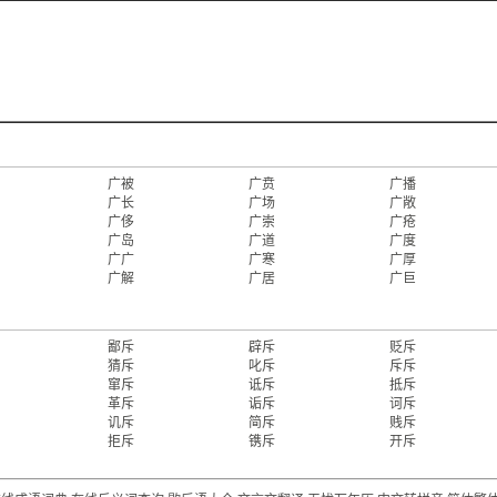
广被
广贲
广播
广长
广场
广敞
广侈
广崇
广疮
广岛
广道
广度
广广
广寒
广厚
广解
广居
广巨
鄙斥
辟斥
贬斥
猜斥
叱斥
斥斥
窜斥
诋斥
抵斥
革斥
诟斥
诃斥
讥斥
简斥
贱斥
拒斥
镌斥
开斥