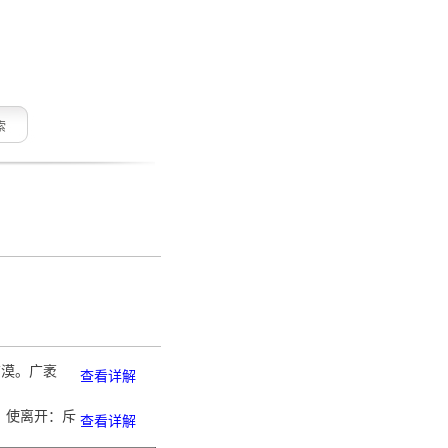
索
广漠。广袤
查看详解
去，使离开：斥
查看详解