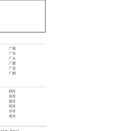
广舶
广车
广从
广额
广会
广剧
辩斥
充斥
放斥
呵斥
讦斥
考斥