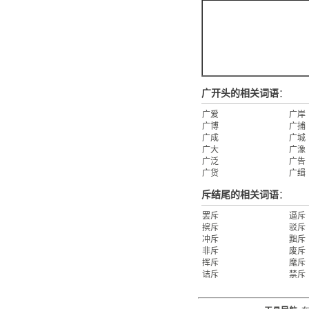
广开头的相关词语
：
广爱
广岸
广博
广捕
广成
广城
广大
广潒
广泛
广告
广货
广缉
斥结尾的相关词语
：
罢斥
逼斥
摈斥
驳斥
冲斥
黜斥
非斥
废斥
挥斥
麾斥
诘斥
禁斥