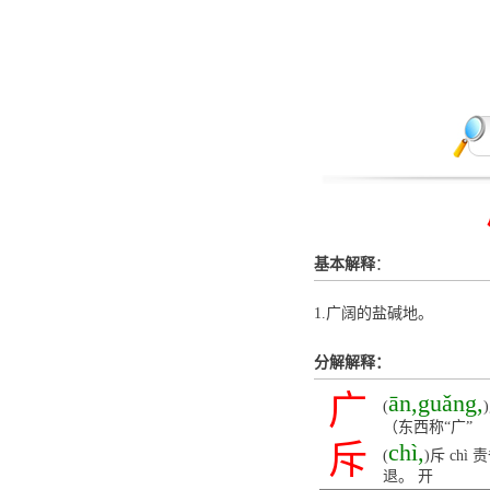
基本解释
：
1.广阔的盐碱地。
分解解释：
广
ān,guǎng,
(
（东西称“广”
斥
chì,
(
)斥 c
退。 开