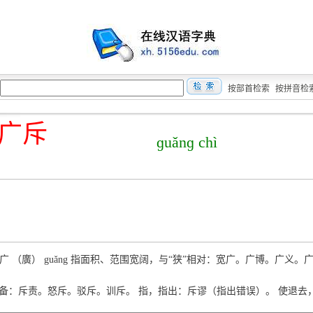
按部首检索
按拼音检
广斥
ɡuǎnɡ chì
)广 （廣） guǎng 指面积、范围宽阔，与“狭”相对：宽广。广博。广义。
hì 责备：斥责。怒斥。驳斥。训斥。 指，指出：斥谬（指出错误）。 使退