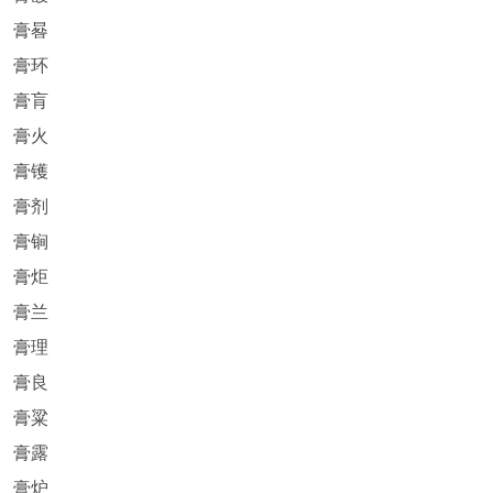
膏晷
膏环
膏肓
膏火
膏镬
膏剂
膏锏
膏炬
膏兰
膏理
膏良
膏粱
膏露
膏炉