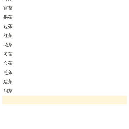
官茶
果茶
过茶
红茶
花茶
黄茶
会茶
煎茶
建茶
涧茶