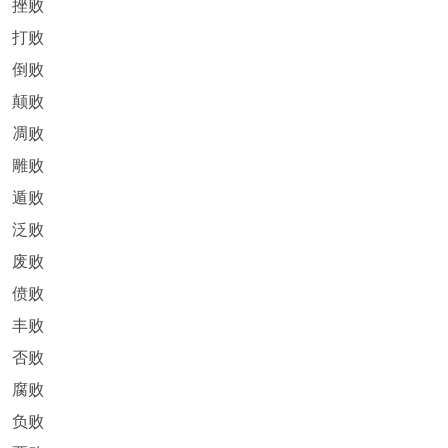
挫败
打败
倒败
颠败
凋败
雕败
遁败
泛败
废败
偾败
丰败
否败
腐败
负败