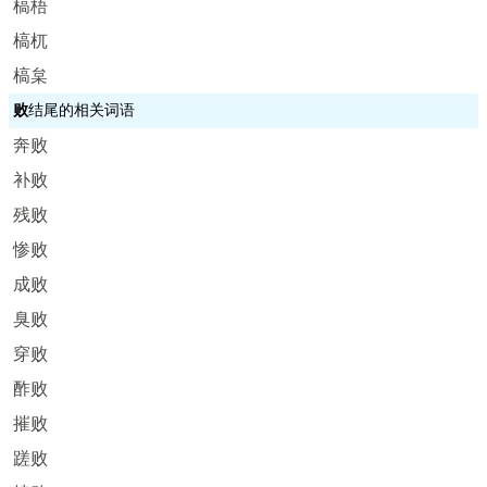
槁梧
槁杌
槁枲
败
结尾的相关词语
奔败
补败
残败
惨败
成败
臭败
穿败
酢败
摧败
蹉败