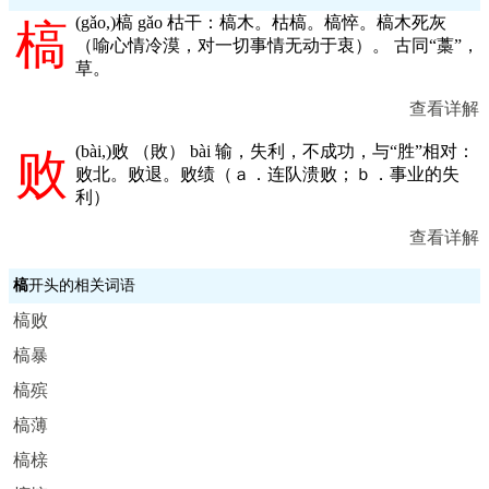
(
gǎo,
)槁 gǎo 枯干：槁木。枯槁。槁悴。槁木死灰
槁
（喻心情冷漠，对一切事情无动于衷）。 古同“藁”，
草。
查看详解
(
bài,
)败 （敗） bài 输，失利，不成功，与“胜”相对：
败
败北。败退。败绩（ａ．连队溃败；ｂ．事业的失
利）
查看详解
槁
开头的相关词语
槁败
槁暴
槁殡
槁薄
槁榇