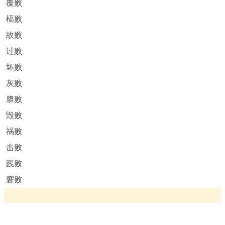
覆败
槁败
故败
过败
坏败
灰败
隳败
毁败
祸败
击败
践败
窘败