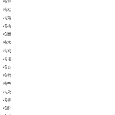
槁荐
槁枯
槁落
槁梅
槁面
槁木
槁衲
槁壤
槁丧
槁师
槁书
槁死
槁箨
槁卧