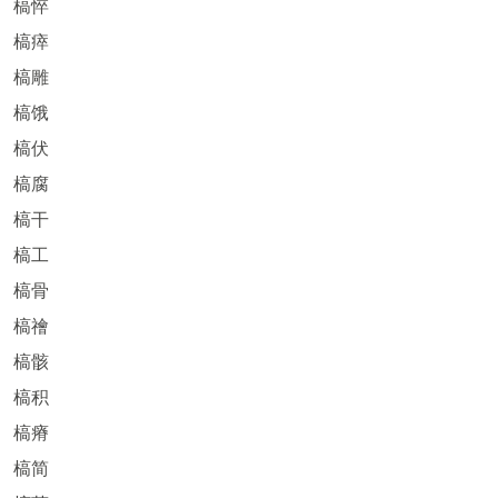
槁悴
槁瘁
槁雕
槁饿
槁伏
槁腐
槁干
槁工
槁骨
槁禬
槁骸
槁积
槁瘠
槁简