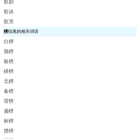
歌剧
歌诀
歌哭
榜
结尾的相关词语
白榜
颁榜
板榜
碑榜
北榜
备榜
背榜
扁榜
标榜
摽榜