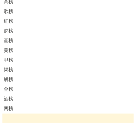
高榜
歌榜
红榜
虎榜
画榜
黄榜
甲榜
揭榜
解榜
金榜
酒榜
两榜