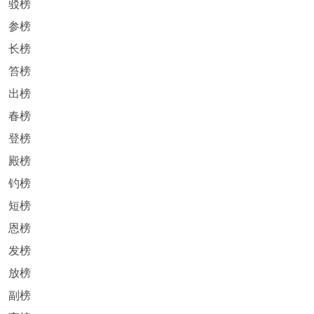
驳榜
参榜
长榜
笞榜
出榜
春榜
登榜
殿榜
钓榜
短榜
恩榜
发榜
放榜
副榜