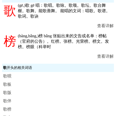
(
gē,
)歌 gē 唱：歌唱。歌咏。歌颂。歌坛。歌台舞
歌
榭。歌舞。能歌善舞。 能唱的文词：唱歌。歌谱。
歌词。歌诀
查看详解
(
bàng,bǎng,
)榜 bǎng 张贴出来的文告或名单：榜帖
榜
（官府的公告）。红榜。张榜。光荣榜。榜文。发
榜。榜眼（科举时
查看详解
歌
开头的相关词语
歌呗
歌板
歌版
歌伴
歌榜