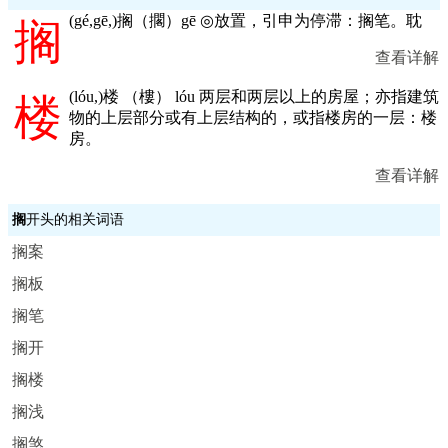
(
gé,gē,
)搁（擱）gē ◎放置，引申为停滞：搁笔。耽
搁
查看详解
(
lóu,
)楼 （樓） lóu 两层和两层以上的房屋；亦指建筑
楼
物的上层部分或有上层结构的，或指楼房的一层：楼
房。
查看详解
搁
开头的相关词语
搁案
搁板
搁笔
搁开
搁楼
搁浅
搁煞