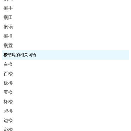
搁手
搁田
搁误
搁栅
搁置
楼
结尾的相关词语
白楼
百楼
板楼
宝楼
杯楼
碧楼
边楼
彩楼