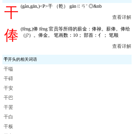
(
gàn,gān,
)<P>干 （乾） gānㄍㄢˉ ◎&nb
干
查看详解
(
fèng,
)俸 fèng 官员等所得的薪金：俸禄。薪俸。俸给
俸
（j?）。俸金。 笔画数：10； 部首：亻； 笔顺
查看详解
干
开头的相关词语
干嗌
干碍
干安
干巴
干罢
干白
干板