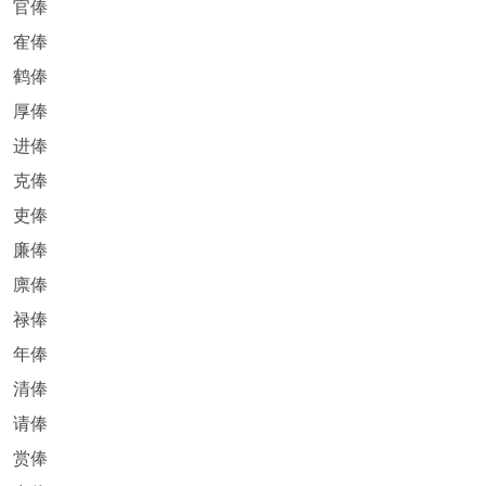
官俸
隺俸
鹤俸
厚俸
进俸
克俸
吏俸
廉俸
廪俸
禄俸
年俸
清俸
请俸
赏俸