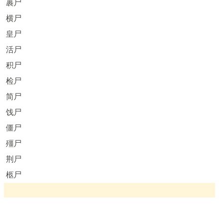
裹尸
横尸
皇尸
活尸
积尸
检尸
简尸
饯尸
僵尸
殭尸
荆尸
柩尸