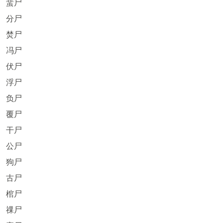
蜚尸
分尸
焚尸
冯尸
伏尸
浮尸
负尸
覆尸
干尸
公尸
狗尸
古尸
棺尸
祼尸