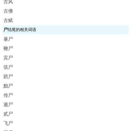
古风
古佛
古赋
尸
结尾的相关词语
暴尸
鞭尸
宾尸
傧尸
踣尸
黜尸
传尸
遁尸
贰尸
飞尸