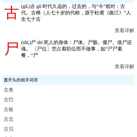
(
gǔ,
)古 gǔ 时代久远的，过去的，与“今”相对：古
古
代。古稀（人七十岁的代称，源于杜甫《曲江》“人
生七十古
查看详解
(
shī,
)尸 shī 死人的身体：尸体。尸骸。僵尸。借尸还
尸
魂。 〔尸位〕空占着职位而不做事，如“尸尸素
餐，“尸
查看详解
古
开头的相关词语
古奥
古巴
古板
古北
古贝