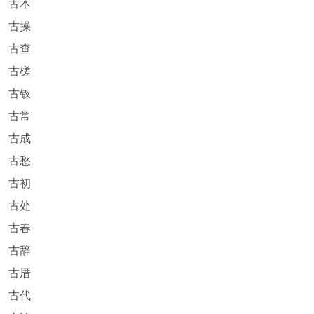
古本
古操
古查
古槎
古钗
古常
古成
古愁
古初
古处
古春
古辞
古厝
古代