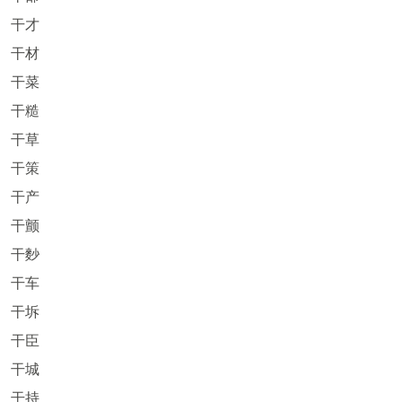
干才
干材
干菜
干糙
干草
干策
干产
干颤
干麨
干车
干坼
干臣
干城
干持