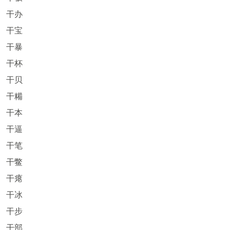
干办
干宝
干暴
干杯
干贝
干糒
干本
干逼
干笔
干鳖
干瘪
干冰
干步
干部