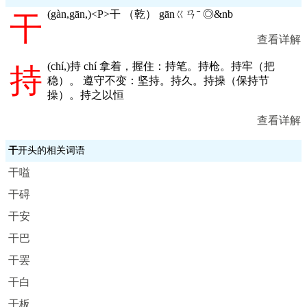
(
gàn,gān,
)<P>干 （乾） gānㄍㄢˉ ◎&nb
干
查看详解
(
chí,
)持 chí 拿着，握住：持笔。持枪。持牢（把
持
稳）。 遵守不变：坚持。持久。持操（保持节
操）。持之以恒
查看详解
干
开头的相关词语
干嗌
干碍
干安
干巴
干罢
干白
干板