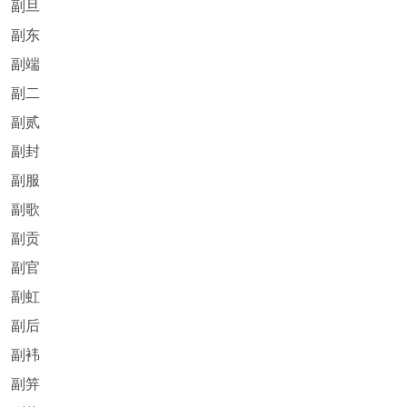
副旦
副东
副端
副二
副贰
副封
副服
副歌
副贡
副官
副虹
副后
副袆
副笄