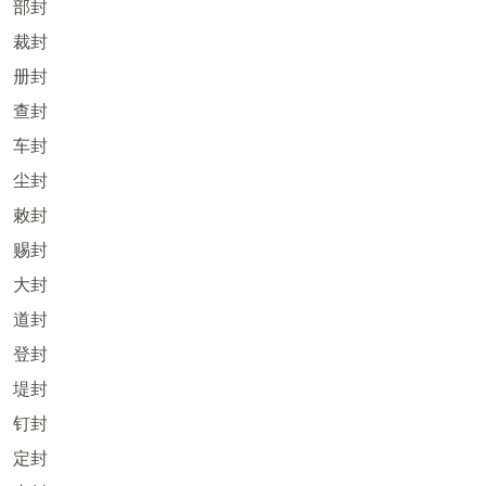
部封
裁封
册封
查封
车封
尘封
敕封
赐封
大封
道封
登封
堤封
钉封
定封