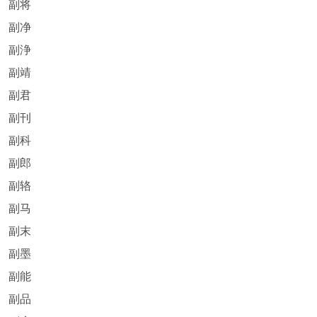
副将
副净
副浄
副靖
副君
副刊
副科
副郎
副辂
副马
副末
副墨
副能
副品