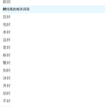
副启
封
结尾的相关词语
百封
包封
本封
边封
窆封
标封
鳖封
别封
冰封
并封
伯封
不封