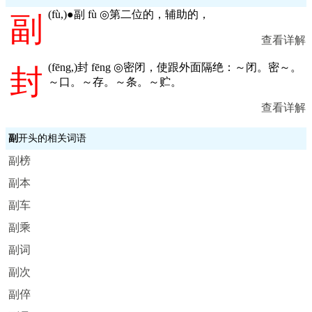
(
fù,
)●副 fù ◎第二位的，辅助的，
副
查看详解
(
fēng,
)封 fēng ◎密闭，使跟外面隔绝：～闭。密～。
封
～口。～存。～条。～贮。
查看详解
副
开头的相关词语
副榜
副本
副车
副乘
副词
副次
副倅