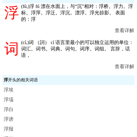
(
fú,
)浮 fú 漂在水面上，与“沉”相对：浮桥。浮力。浮
浮
标。浮萍。浮泛。浮沉。漂浮。浮光掠影。 表面
的：浮
查看详解
(
cí,
)词 （詞） cí 语言里最小的可以独立运用的单位：
词
词汇。词书。词典。词句。词序。词组。 言辞，话
语，
查看详解
浮
开头的相关词语
浮埃
浮壒
浮白
浮谤
浮报