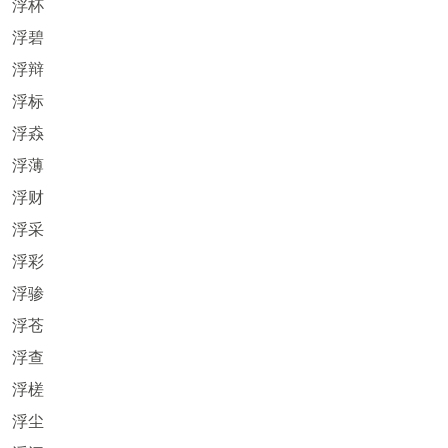
浮杯
浮碧
浮辩
浮标
浮猋
浮薄
浮财
浮采
浮彩
浮骖
浮苍
浮查
浮槎
浮尘