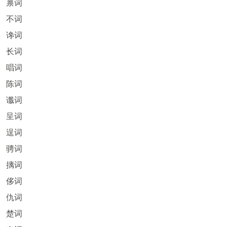
禀词
不词
谗词
长词
唱词
陈词
谶词
呈词
逞词
骋词
摛词
侈词
仇词
楚词