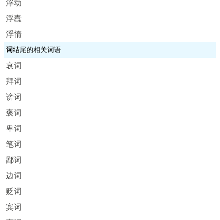
浮动
浮蠹
浮惰
词
结尾的相关词语
哀词
拜词
谤词
褒词
卑词
笔词
鄙词
边词
贬词
宾词