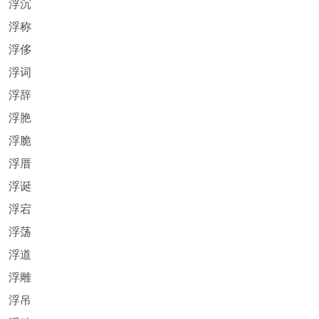
浮沉
浮称
浮侈
浮词
浮辞
浮脃
浮脆
浮厝
浮诞
浮宕
浮荡
浮道
浮雕
浮吊