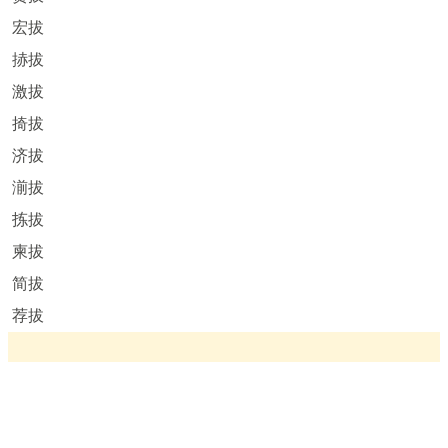
宏拔
捇拔
激拔
掎拔
济拔
湔拔
拣拔
柬拔
简拔
荐拔