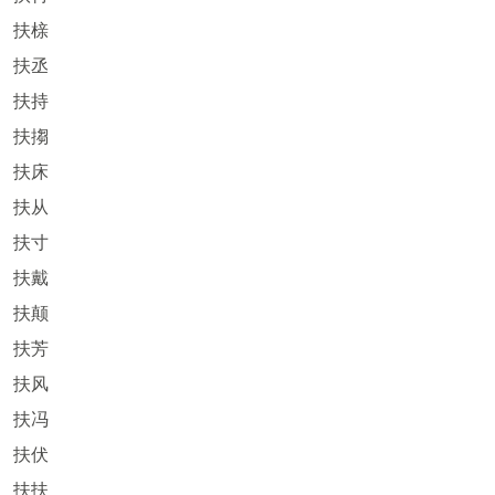
扶榇
扶丞
扶持
扶搊
扶床
扶从
扶寸
扶戴
扶颠
扶芳
扶风
扶冯
扶伏
扶扶