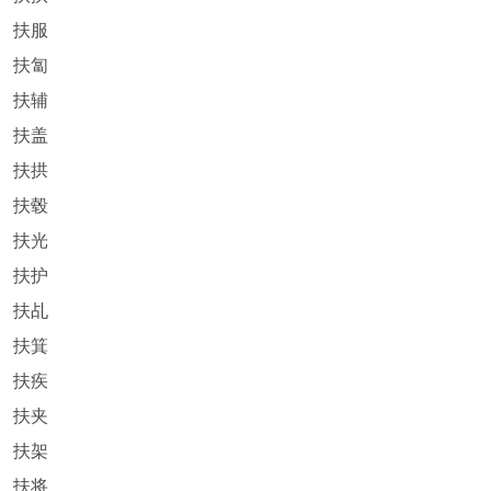
扶服
扶匐
扶辅
扶盖
扶拱
扶毂
扶光
扶护
扶乩
扶箕
扶疾
扶夹
扶架
扶将