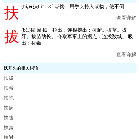
(
fú,
)●扶fúㄈㄨˊ ◎搀，用手支持人或物，使不倒
扶
查看详解
(
bá,
)拔 bá 抽，拉出，连根拽出：拔腿。拔草。拔
拔
牙。拔苗助长。 夺取军事上的据点：连拔数城。 吸
出：拔毒
查看详解
扶
开头的相关词语
扶拔
扶帮
扶抱
扶病
扶拨
扶策
扶衬