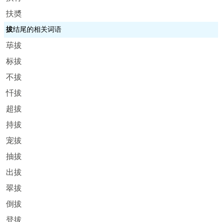
扶奬
拔
结尾的相关词语
荜拔
标拔
不拔
忏拔
超拔
持拔
宠拔
抽拔
出拔
翠拔
倒拔
登拔