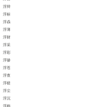
浮辩
浮标
浮猋
浮薄
浮财
浮采
浮彩
浮骖
浮苍
浮查
浮槎
浮尘
浮沉
浮称