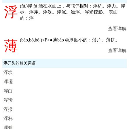
(
fú,
)浮 fú 漂在水面上，与“沉”相对：浮桥。浮力。浮
浮
标。浮萍。浮泛。浮沉。漂浮。浮光掠影。 表面
的：浮
查看详解
(
báo,bó,bò,
)<P>●薄báo ◎厚度小的：薄片。薄饼。
薄
查看详解
浮
开头的相关词语
浮埃
浮壒
浮白
浮谤
浮报
浮杯
浮碧