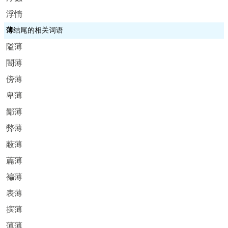
浮惰
薄
结尾的相关词语
隘薄
闇薄
傍薄
卑薄
鄙薄
弊薄
蔽薄
萹薄
褊薄
表薄
摈薄
薄薄