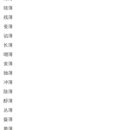
猜薄
残薄
蚕薄
谄薄
长薄
嘲薄
蚩薄
驰薄
冲薄
除薄
醇薄
丛薄
藂薄
脆薄