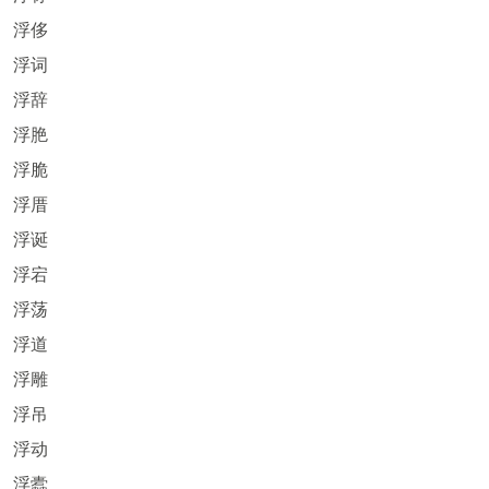
浮侈
浮词
浮辞
浮脃
浮脆
浮厝
浮诞
浮宕
浮荡
浮道
浮雕
浮吊
浮动
浮蠹