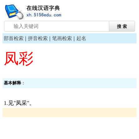
|
|
|
部首检索
拼音检索
笔画检索
起名
凤彩
基本解释
：
1.见"凤采"。