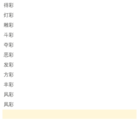
得彩
灯彩
雕彩
斗彩
夺彩
恶彩
发彩
方彩
丰彩
风彩
凤彩