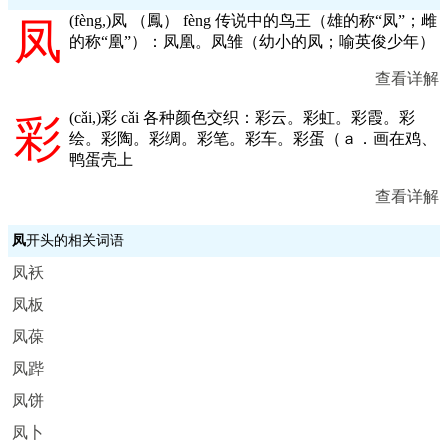
(
fèng,
)凤 （鳳） fèng 传说中的鸟王（雄的称“凤”；雌
凤
的称“凰”）：凤凰。凤雏（幼小的凤；喻英俊少年）
查看详解
(
cǎi,
)彩 cǎi 各种颜色交织：彩云。彩虹。彩霞。彩
彩
绘。彩陶。彩绸。彩笔。彩车。彩蛋（ａ．画在鸡、
鸭蛋壳上
查看详解
凤
开头的相关词语
凤袄
凤板
凤葆
凤跸
凤饼
凤卜