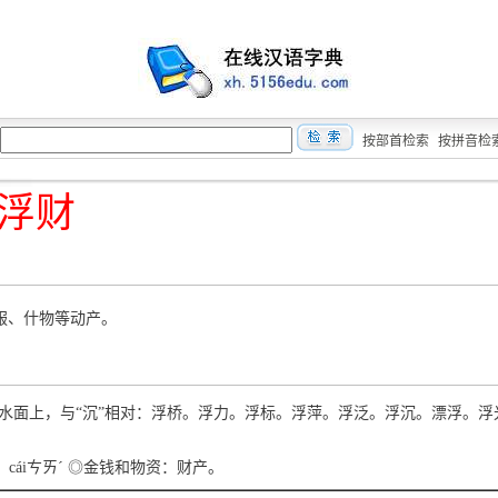
按部首检索
按拼音检
浮财
服、什物等动产。
 漂在水面上，与“沉”相对：浮桥。浮力。浮标。浮萍。浮泛。浮沉。漂浮。浮
）cáiㄘㄞˊ ◎金钱和物资：财产。