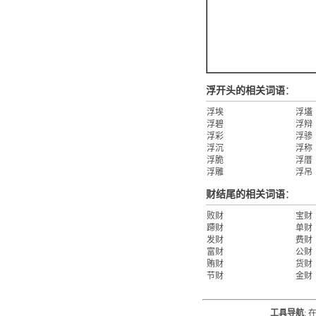
浮开头的相关词语
：
浮埃
浮壒
浮碧
浮辩
浮彩
浮骖
浮沉
浮称
浮脆
浮厝
浮雕
浮吊
财结尾的相关词语
：
败财
宝财
蹛财
单财
发财
费财
富财
公财
贿财
货财
节财
金财
工具导航
: