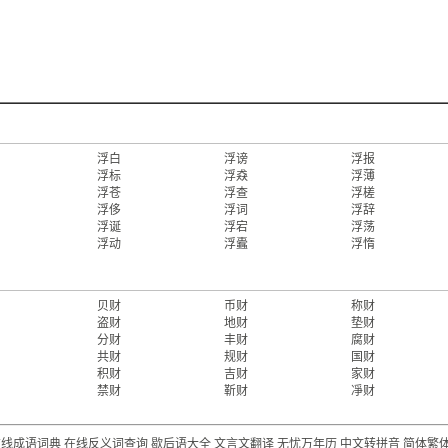
浮白
浮谤
浮报
浮标
浮猋
浮薄
浮苍
浮查
浮槎
浮侈
浮词
浮辞
浮诞
浮宕
浮荡
浮动
浮蠹
浮惰
贝财
币财
称财
盗财
地财
垫财
分财
丰财
腐财
共财
规财
国财
积财
吉财
家财
禁财
靳财
凈财
在线成语词典
在线反义词查询
歇后语大全
文言文翻译
无忧万年历
中文转拼音
简体繁