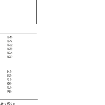
浮杯
浮采
浮尘
浮脃
浮道
浮讹
达财
黩财
阜财
横财
见财
鸠财
体转换
语文网