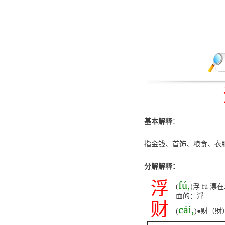
基本解释
：
指金钱、首饰、粮食、衣
分解解释：
浮
fú,
(
)浮 fú
面的：浮
财
cái,
(
)●财（財