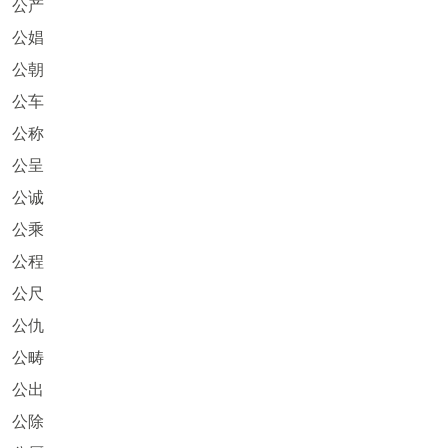
公产
公娼
公朝
公车
公称
公呈
公诚
公乘
公程
公尺
公仇
公畴
公出
公除