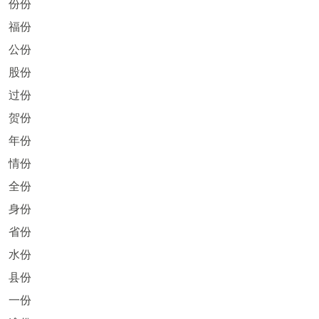
份份
福份
公份
股份
过份
贺份
年份
情份
全份
身份
省份
水份
县份
一份