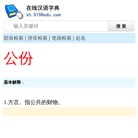
|
|
|
部首检索
拼音检索
笔画检索
起名
公份
基本解释
：
1.方言。指公共的财物。