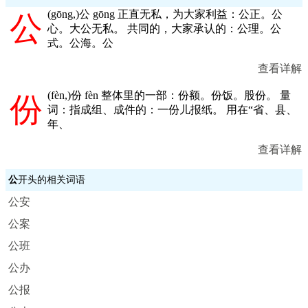
(
gōng,
)公 gōng 正直无私，为大家利益：公正。公
公
心。大公无私。 共同的，大家承认的：公理。公
式。公海。公
查看详解
(
fèn,
)份 fèn 整体里的一部：份额。份饭。股份。 量
份
词：指成组、成件的：一份儿报纸。 用在“省、县、
年、
查看详解
公
开头的相关词语
公安
公案
公班
公办
公报