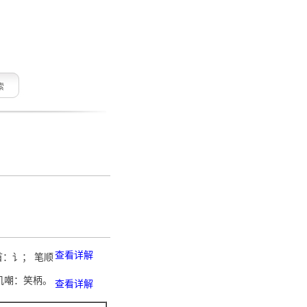
索
查看详解
首：讠； 笔顺
 讥嘲：笑柄。
查看详解