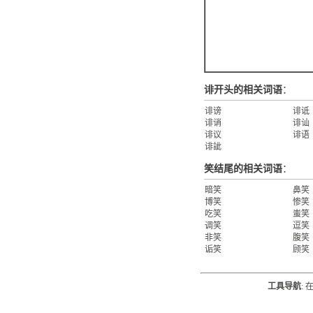
诽开头的相关词语
：
诽谤
诽诋
诽诮
诽讪
诽议
诽语
诽訿
笑结尾的相关词语
：
暗笑
鼻笑
博笑
惨笑
吃笑
蚩笑
调笑
逗笑
非笑
腹笑
诟笑
顾笑
工具导航
: