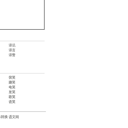
诽讥
诽言
诽訾
傧笑
謿笑
电笑
发笑
歌笑
诡笑
体转换
语文网