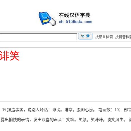
按部首检索
按拼音检
诽笑
） fěi 捏造事实，说别人坏话：诽谤。诽章。腹诽心谤。 笔画数：10； 部
xiào 露出愉快的表情，发出欢喜的声音：笑容。笑颜。笑眯眯。谈笑风生。