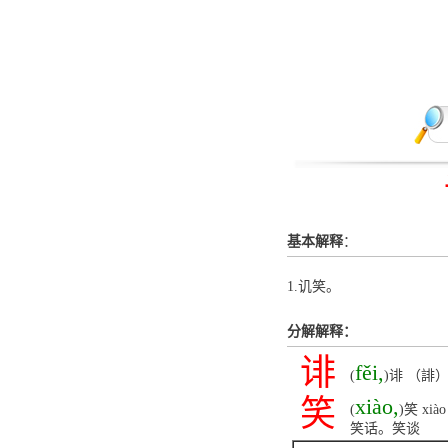
基本解释
：
1.讥笑。
分解解释：
诽
fěi,
(
)诽 （誹
笑
xiào,
(
)笑 
笑话。笑谈