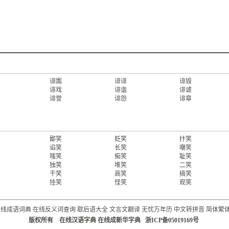
诽讟
诽诽
诽毁
诽戏
诽谐
诽谑
诽誉
诽怨
诽章
鄙笑
贬笑
抃笑
谄笑
长笑
嘲笑
嗤笑
痴笑
耻笑
独笑
堆笑
二笑
干笑
高笑
搞笑
挂笑
怪笑
观笑
在线成语词典
在线反义词查询
歇后语大全
文言文翻译
无忧万年历
中文转拼音
简体繁
版权所有 在线汉语字典 在线成新华字典 浙ICP备05019169号