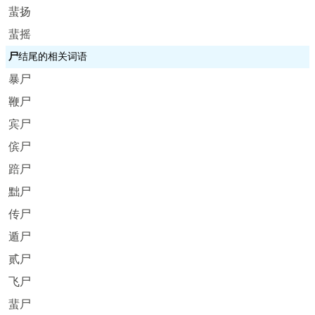
蜚扬
蜚摇
尸
结尾的相关词语
暴尸
鞭尸
宾尸
傧尸
踣尸
黜尸
传尸
遁尸
贰尸
飞尸
蜚尸