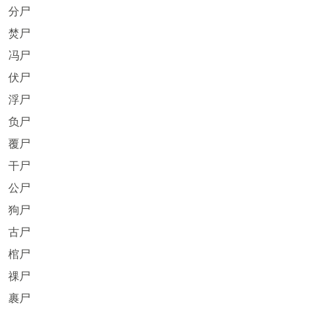
分尸
焚尸
冯尸
伏尸
浮尸
负尸
覆尸
干尸
公尸
狗尸
古尸
棺尸
祼尸
裹尸