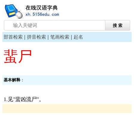
|
|
|
部首检索
拼音检索
笔画检索
起名
蜚尸
基本解释
：
1.见"蜚凶流尸"。