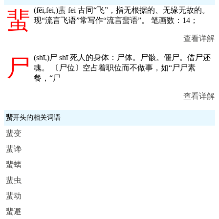
(
fěi,fēi,
)蜚 fēi 古同“飞”，指无根据的、无缘无故的。
蜚
现“流言飞语”常写作“流言蜚语”。 笔画数：14；
查看详解
(
shī,
)尸 shī 死人的身体：尸体。尸骸。僵尸。借尸还
尸
魂。 〔尸位〕空占着职位而不做事，如“尸尸素
餐，“尸
查看详解
蜚
开头的相关词语
蜚变
蜚谗
蜚螭
蜚虫
蜚动
蜚遯