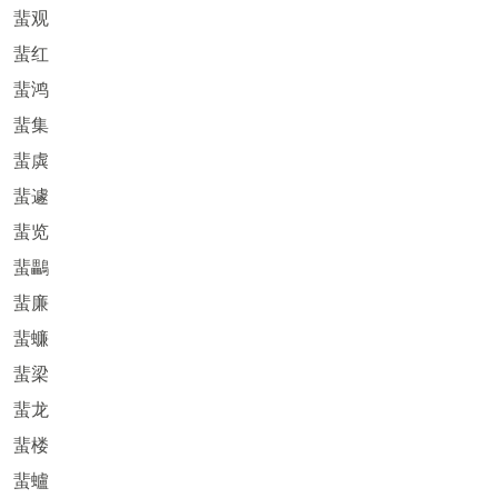
蜚观
蜚红
蜚鸿
蜚集
蜚虡
蜚遽
蜚览
蜚鸓
蜚廉
蜚蠊
蜚梁
蜚龙
蜚楼
蜚蠦