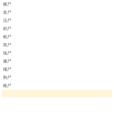
横尸
皇尸
活尸
积尸
检尸
简尸
饯尸
僵尸
殭尸
荆尸
柩尸