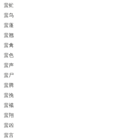
蜚虻
蜚鸟
蜚蓬
蜚翘
蜚禽
蜚色
蜚声
蜚尸
蜚腾
蜚挽
蜚襳
蜚翔
蜚凶
蜚言