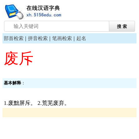
|
|
|
部首检索
拼音检索
笔画检索
起名
废斥
基本解释
：
1.废黜屏斥。 2.荒芜废弃。