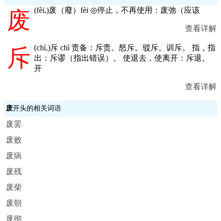
(
fèi,
)废（廢）fèi ◎停止，不再使用：废弛（应该
废
查看详解
(
chì,
)斥 chì 责备：斥责。怒斥。驳斥。训斥。 指，指
斥
出：斥谬（指出错误）。 使退去，使离开：斥退。
开
查看详解
废
开头的相关词语
废罢
废败
废病
废残
废柴
废朝
废彻