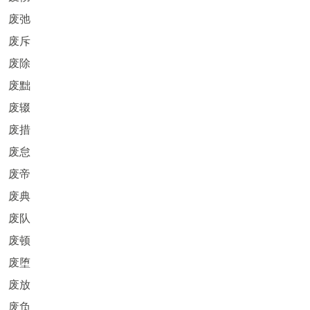
废弛
废斥
废除
废黜
废辍
废措
废怠
废帝
废典
废队
废顿
废堕
废放
废负