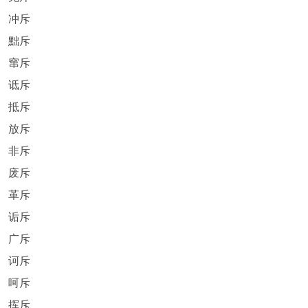
冲斥
黜斥
窜斥
诋斥
抵斥
放斥
非斥
废斥
革斥
诟斥
广斥
诃斥
呵斥
挥斥