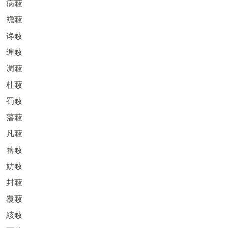
病蔽
襜蔽
谗蔽
缠蔽
凋蔽
杜蔽
罚蔽
藩蔽
凡蔽
蕃蔽
妨蔽
封蔽
覆蔽
絯蔽