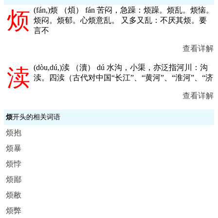
(
fán,
)烦 （煩） fán 苦闷，急躁：烦躁。烦乱。烦恼。
烦
烦闷。烦郁。心烦意乱。 又多又乱：不厌其烦。要
言不
查看详解
(
dòu,dú,
)渎 （瀆） dú 水沟，小渠，亦泛指河川：沟
渎
渎。四渎（古代对中国“长江”、“黄河”、“淮河”、“济
查看详解
烦
开头的相关词语
烦抱
烦暴
烦悖
烦鄙
烦敝
烦弊