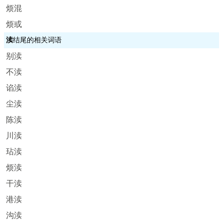
烦混
烦或
渎
结尾的相关词语
别渎
不渎
谄渎
尘渎
陈渎
川渎
玷渎
烦渎
干渎
港渎
沟渎