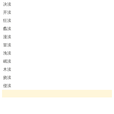
决渎
开渎
狂渎
蠡渎
漫渎
冒渎
浼渎
岷渎
木渎
挠渎
侵渎