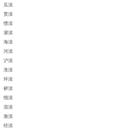
瓜渎
贯渎
惯渎
灌渎
海渎
河渎
沪渎
淮渎
环渎
秽渎
惛渎
混渎
激渎
经渎