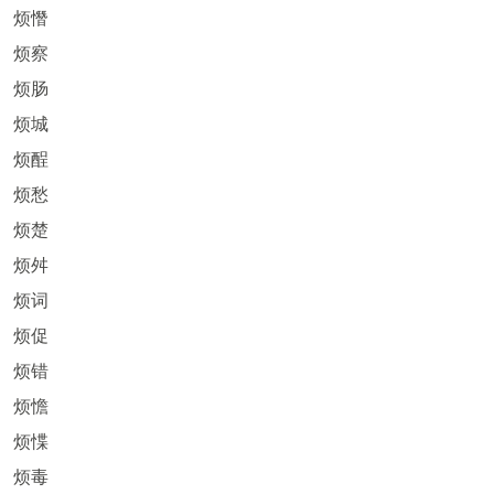
烦憯
烦察
烦肠
烦城
烦酲
烦愁
烦楚
烦舛
烦词
烦促
烦错
烦憺
烦惵
烦毒