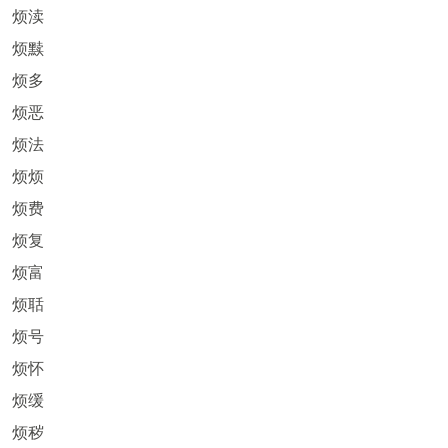
烦渎
烦黩
烦多
烦恶
烦法
烦烦
烦费
烦复
烦富
烦聒
烦号
烦怀
烦缓
烦秽